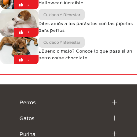
Halloween increíble
2
Cuidado Y Bienestar
Diles adiós a los parásitos con las pipetas
para perros
2
Cuidado Y Bienestar
¿Bueno o malo? Conoce lo que pasa si un
perro come chocolate
2
Menú Footer Purina
Perros
Gatos
Purina