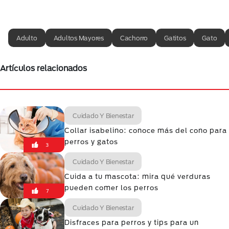
Adulto
Adultos Mayores
Cachorro
Gatitos
Gato
Artículos relacionados
Cuidado Y Bienestar
Collar isabelino: conoce más del cono para
perros y gatos
3
Cuidado Y Bienestar
Cuida a tu mascota: mira qué verduras
pueden comer los perros
7
Cuidado Y Bienestar
Disfraces para perros y tips para un