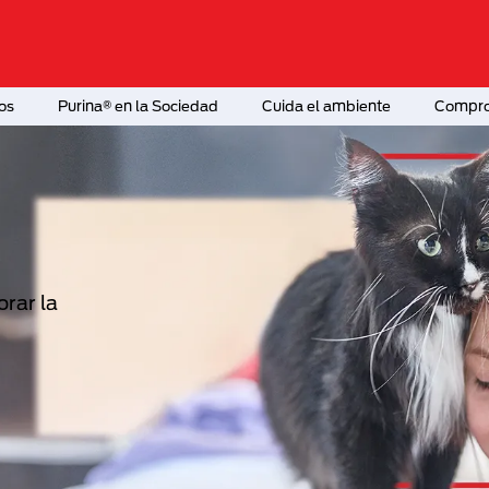
os
Purina® en la Sociedad
Cuida el ambiente
Comprom
rar la