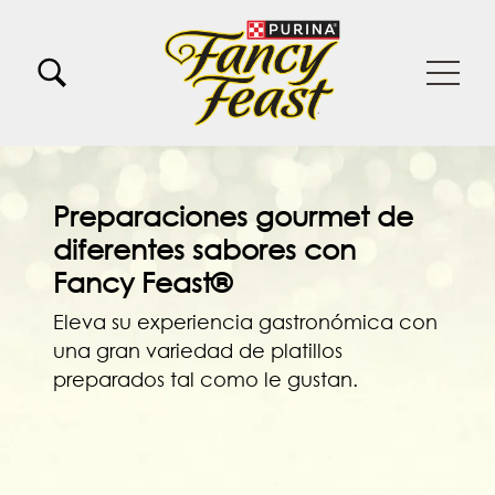
Pasar al contenido principal
Menu Secundario Fancy feast
Menu Principal Fancy Feast
Preparaciones gourmet de
diferentes sabores con
Fancy Feast®
Eleva su experiencia gastronómica con
una gran variedad de platillos
preparados tal como le gustan.