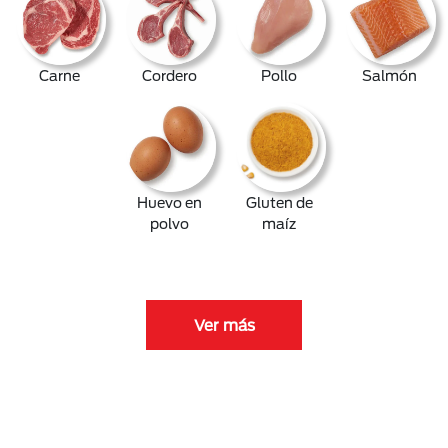
Carne
Cordero
Pollo
Salmón
Huevo en
Gluten de
polvo
maíz
Ver más