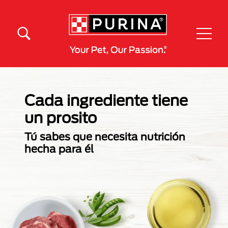
Pasar al contenido principal
Menú Secundario Purina
Menú Principal Purina
Cada ingrediente tiene
un prosito
Tú sabes que necesita nutrición
hecha para él