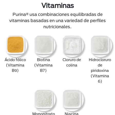
Vitaminas
Purina® usa combinaciones equilibradas de
vitaminas basadas en una variedad de perfiles
nutricionales.
Ácido fólico
Biotina
Cloruro de
Hidrocloruro
(Vitamina
(Vitamina
colina
de
B9)
B7)
piridoxina
(Vitamina
6)
Mononitrato
Niacina