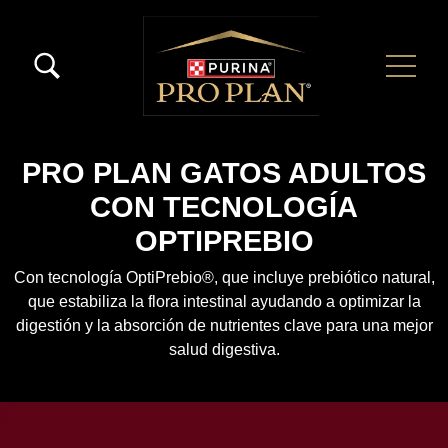
Pasar al contenido principal
Menú Secundario Pro Plan
Menú Principal Pro Plan
PRO PLAN GATOS ADULTOS
CON TECNOLOGÍA
OPTIPREBIO
Con tecnología OptiPrebio®, que incluye prebiótico natural,
que estabiliza la flora intestinal ayudando a optimizar la
digestión y la absorción de nutrientes clave para una mejor
salud digestiva.