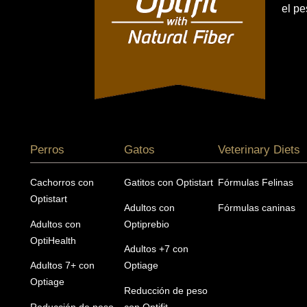
el pe
Menú footer Pro Plan
Perros
Gatos
Veterinary Diets
Cachorros con
Gatitos con Optistart
Fórmulas Felinas
Optistart
Adultos con
Fórmulas caninas
Adultos con
Optiprebio
OptiHealth
Adultos +7 con
Adultos 7+ con
Optiage
Optiage
Reducción de peso