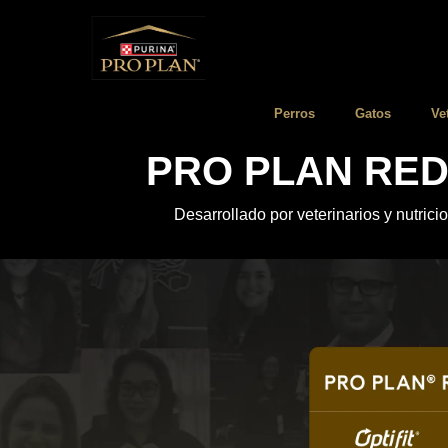
Pasar al contenido principal
Menú Secundario Pro Plan
Menú Principal Pro Plan
Perros
Gatos
Ve
PRO PLAN RED
Desarrollado por veterinarios y nutric