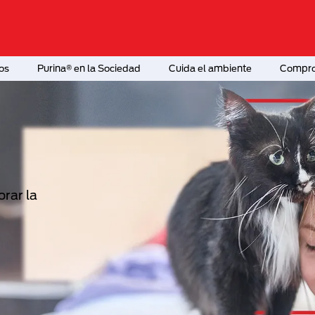
os
Purina® en la Sociedad
Cuida el ambiente
Comprom
E
 gato.