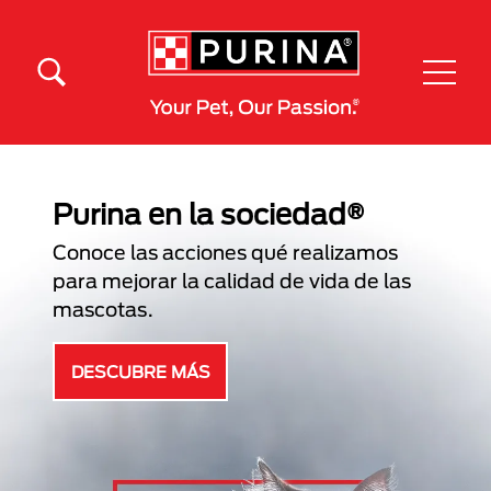
Pasar al contenido principal
Menú Secundario Purina
Menú Principal Purina
Purina en la sociedad®
Conoce las acciones qué realizamos
para mejorar la calidad de vida de las
mascotas.
DESCUBRE MÁS