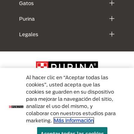
Gatos
Purina
Legales
Al hacer clic en “Aceptar todas las
cookies”, usted acepta que las
cookies se guarden en su dispositivo
Menu Footer Secundario Purina
para mejorar la navegación del sitio,
analizar el uso del mismo, y
colaborar con nuestros estudios para
All Nestlé Purina trademarks owned by Société des Produits Nestlé S.A.,
marketing.
Más información
Vevey, Switzerland or are used with permission.
Aceptar todas las cookies
Terminos y condiciones
Politicas de privacidad