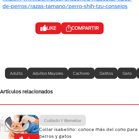
de-perros/razas-tamano/perro-shih-tzu-consejos
LIKE
COMPARTIR
Adulto
Adultos Mayores
Cachorro
Gatitos
Gato
Artículos relacionados
Cuidado Y Bienestar
Collar isabelino: conoce más del cono para
perros y gatos
3