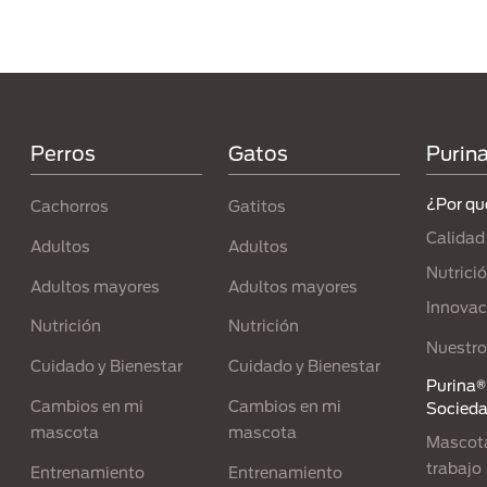
Menú Footer Purina
Perros
Gatos
Purin
¿Por qu
Cachorros
Gatitos
Calidad
Adultos
Adultos
Nutrici
Adultos mayores
Adultos mayores
Innovac
Nutrición
Nutrición
Nuestro
Cuidado y Bienestar
Cuidado y Bienestar
Purina® 
Cambios en mi
Cambios en mi
Socied
mascota
mascota
Mascota
trabajo
Entrenamiento
Entrenamiento