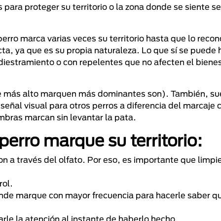
s para proteger su territorio o la zona donde se siente s
 perro marca varias veces su territorio hasta que lo rec
a, ya que es su propia naturaleza. Lo que sí se puede h
diestramiento o con repelentes que no afecten el bienes
e más alto marquen más dominantes son). También, sue
 señal visual para otros perros a diferencia del marcaje 
embras marcan sin levantar la pata.
perro marque su territorio:
on a través del olfato. Por eso, es importante que limp
rol.
donde marque con mayor frecuencia para hacerle saber qu
le la atención al instante de haberlo hecho.