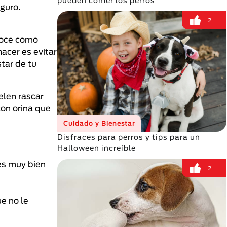
pueden comer los perros
eguro.
2
onoce como
acer es evitar
tar de tu
len rascar
con orina que
Cuidado y Bienestar
Disfraces para perros y tips para un
Halloween increíble
ies muy bien
2
e no le