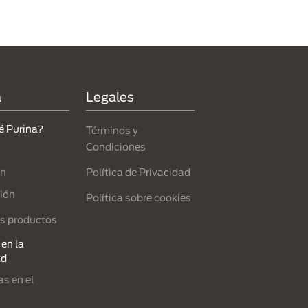
a
Legales
é Purina?
Términos y
Condiciones
Política de Privacidad
ón
ión
Política sobre cookies
s productos
en la
ad
s en el