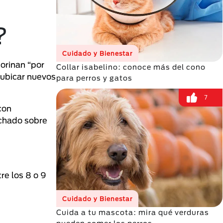
?
Cuidado y Bienestar
orinan “por
Collar isabelino: conoce más del cono
ubicar nuevos
para perros y gatos
7
con
uchado sobre
re los 8 o 9
Cuidado y Bienestar
Cuida a tu mascota: mira qué verduras