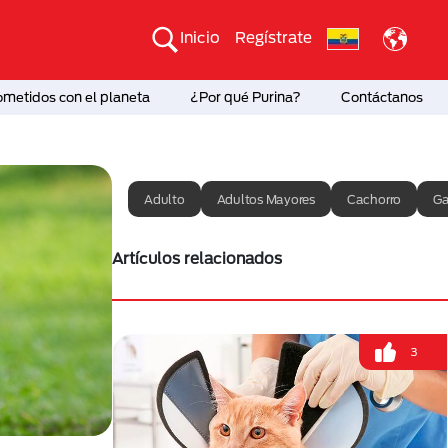
Inicio
Regístrate
etidos con el planeta
¿Por qué Purina?
Contáctanos
Adulto
Adultos Mayores
Cachorro
Ga
Artículos relacionados
3