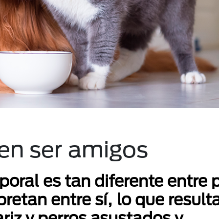
en ser amigos
poral es tan diferente entre 
etan entre sí, lo que result
riz y perros asustados y