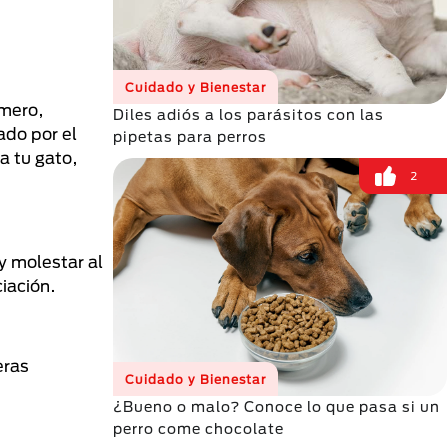
Cuidado y Bienestar
imero,
Diles adiós a los parásitos con las
ado por el
pipetas para perros
a tu gato,
2
y molestar al
iación.
eras
Cuidado y Bienestar
¿Bueno o malo? Conoce lo que pasa si un
perro come chocolate