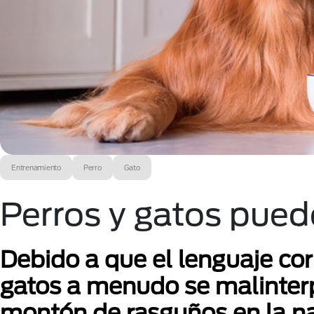
Entrenamiento
Perro
Gato
Perros y gatos pued
Debido a que el lenguaje cor
gatos a menudo se malinterpr
montón de rasguños en la na