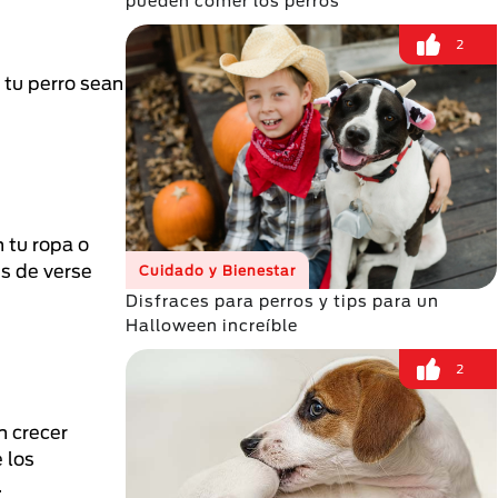
pueden comer los perros
2
 tu perro sean
 tu ropa o
es de verse
Cuidado y Bienestar
Disfraces para perros y tips para un
Halloween increíble
2
n crecer
 los
.