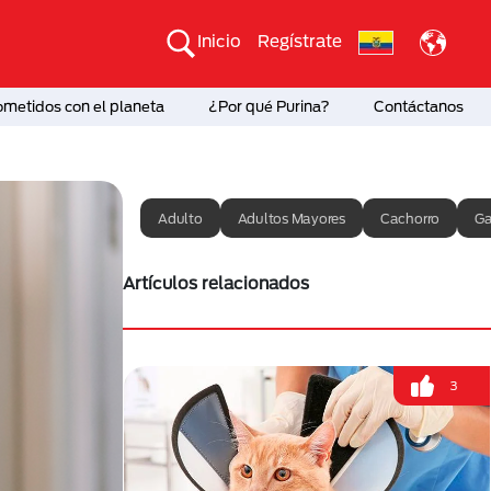
Inicio
Regístrate
etidos con el planeta
¿Por qué Purina?
Contáctanos
Adulto
Adultos Mayores
Cachorro
Ga
Artículos relacionados
3