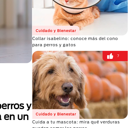
Cuidado y Bienestar
Collar isabelino: conoce más del cono
para perros y gatos
7
perros y
a en un
Cuidado y Bienestar
Cuida a tu mascota: mira qué verduras