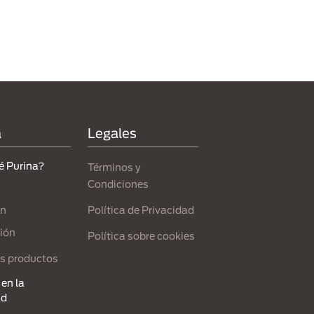
a
Legales
é Purina?
Términos y
Condiciones
Política de Privacidad
ón
ión
Política sobre cookies
s productos
en la
ad