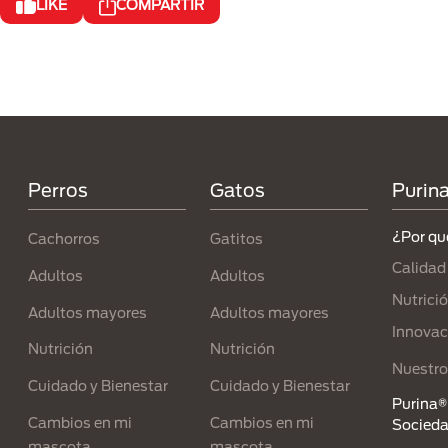
LIKE
COMPARTIR
Menú Footer Purina
Perros
Gatos
Purin
¿Por qu
Cachorros
Gatitos
Calidad
Adultos
Adultos
Nutrici
Adultos mayores
Adultos mayores
Innovac
Nutrición
Nutrición
Nuestro
Cuidado y Bienestar
Cuidado y Bienestar
Purina® 
Cambios en mi
Cambios en mi
Socied
mascota
mascota