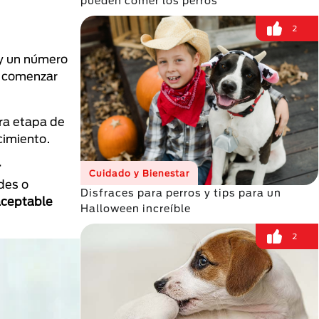
pueden comer los perros
2
 un número
a comenzar
ra etapa de
cimiento.
r
Cuidado y Bienestar
des o
Disfraces para perros y tips para un
 aceptable
Halloween increíble
2