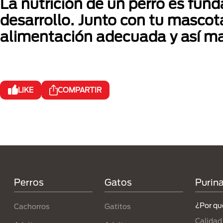
La nutrición de un perro es fun
desarrollo. Junto con tu mascota
alimentación adecuada y así ma
LIKE
COMPARTIR
Menú Footer Purina
Perros
Gatos
Purin
¿Por qu
Cachorros
Gatitos
Calidad