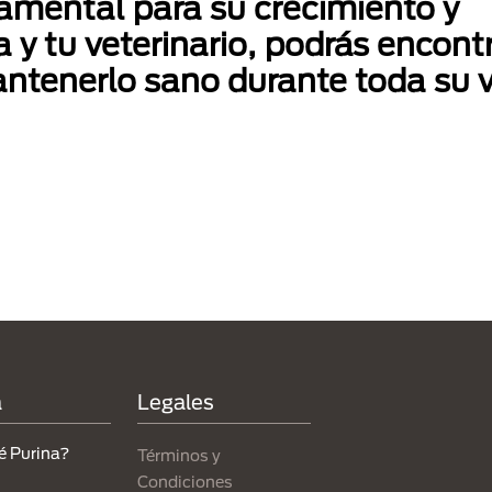
damental para su crecimiento y
 y tu veterinario, podrás encontr
ntenerlo sano durante toda su 
a
Legales
é Purina?
Términos y
Condiciones