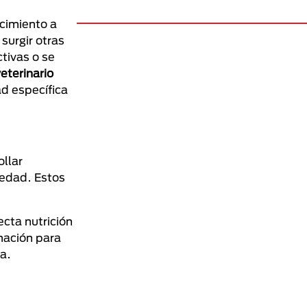
cimiento a
surgir otras
tivas o se
eterinario
ad específica
ollar
e edad. Estos
cta nutrición
rmación para
a.