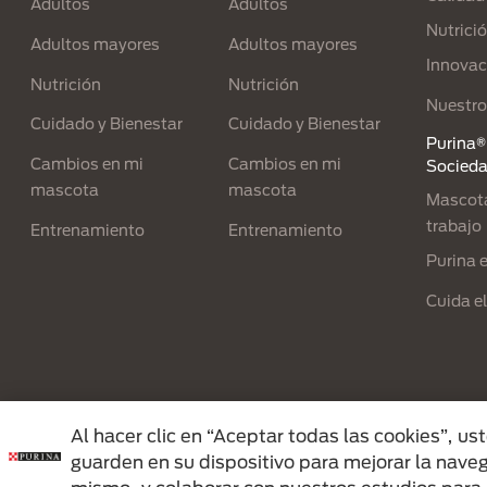
Adultos
Adultos
Nutrici
Adultos mayores
Adultos mayores
Innovac
Nutrición
Nutrición
Nuestro
Cuidado y Bienestar
Cuidado y Bienestar
Purina® 
Cambios en mi
Cambios en mi
Socied
mascota
mascota
Mascota
trabajo
Entrenamiento
Entrenamiento
Purina 
Cuida e
Menu Footer Secundario Purina
Al hacer clic en “Aceptar todas las cookies”, u
guarden en su dispositivo para mejorar la navega
All Nestlé Purina trademarks owned by Sociét