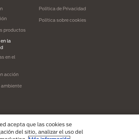
Política de Privacidad
ón
ión
Política sobre cookies
s productos
en la
ad
s en el
en acción
l ambiente
sted acepta que las cookies se
ción del sitio, analizar el uso del
é des Produits Nestlé S.A., Vevey, Switzerland or are used with permission.