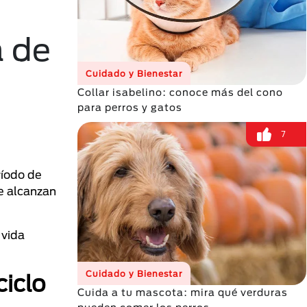
a de
Cuidado y Bienestar
Collar isabelino: conoce más del cono
para perros y gatos
7
ríodo de
e alcanzan
 vida
Cuidado y Bienestar
ciclo
Cuida a tu mascota: mira qué verduras