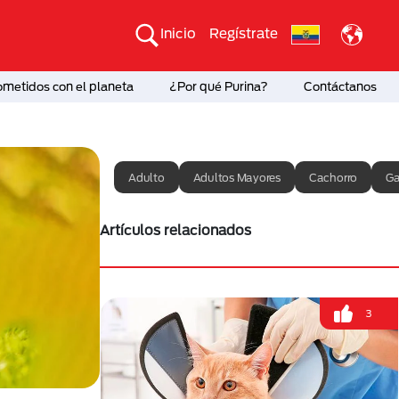
Inicio
Regístrate
etidos con el planeta
¿Por qué Purina?
Contáctanos
Adulto
Adultos Mayores
Cachorro
Ga
Artículos relacionados
3