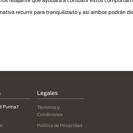
ros relajante que ayudará a combatir estos comportam
ativa recurrir para tranquilizarlo y así ambos podrán di
a
Legales
é Purina?
Términos y
Condiciones
Política de Privacidad
ón