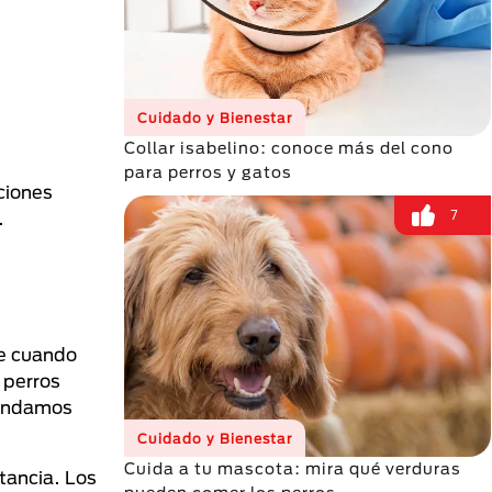
Cuidado y Bienestar
Collar isabelino: conoce más del cono
para perros y gatos
ciones
7
.
ue cuando
 perros
mendamos
Cuidado y Bienestar
Cuida a tu mascota: mira qué verduras
tancia. Los