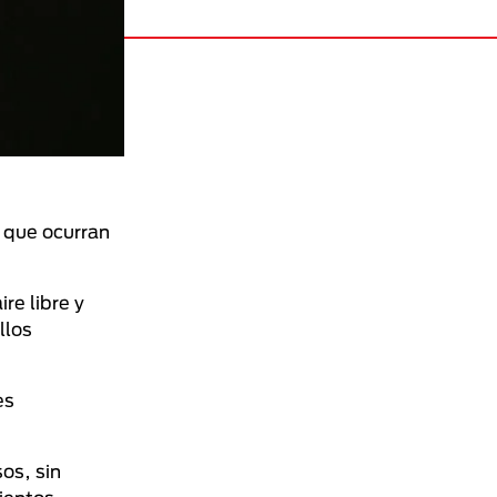
 que ocurran
re libre y
llos
es
os, sin