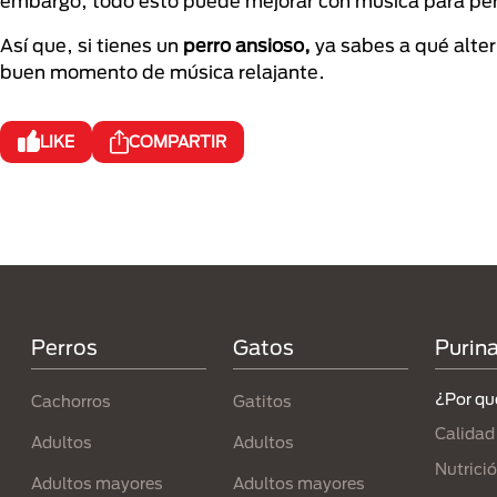
embargo, todo esto puede mejorar con música para per
Así que, si tienes un
perro ansioso,
ya sabes a qué altern
buen momento de música relajante.
LIKE
COMPARTIR
Menú Footer Purina
Perros
Gatos
Purin
¿Por qu
Cachorros
Gatitos
Calidad
Adultos
Adultos
Nutrici
Adultos mayores
Adultos mayores