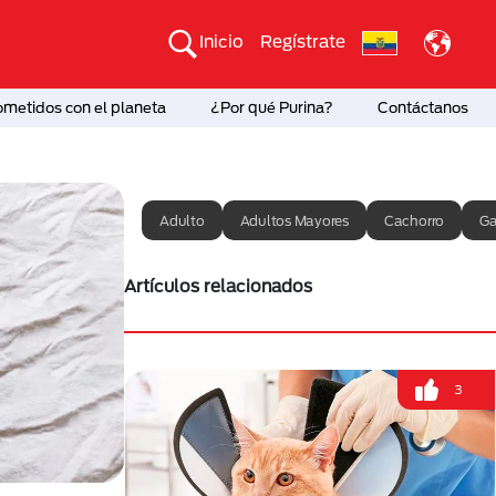
Inicio
Regístrate
etidos con el planeta
¿Por qué Purina?
Contáctanos
Adulto
Adultos Mayores
Cachorro
Ga
Artículos relacionados
3