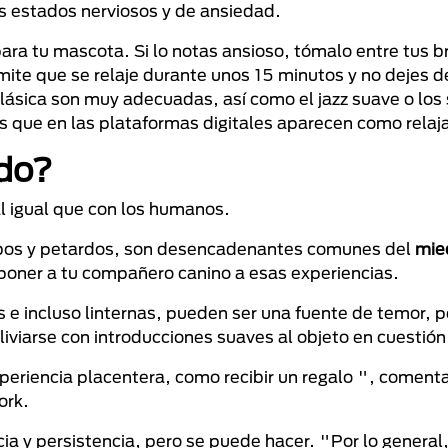
s estados nerviosos y de ansiedad.
ara tu mascota. Si lo notas ansioso, tómalo entre tus b
ite que se relaje durante unos 15 minutos y no dejes d
clásica son muy adecuadas, así como el jazz suave o los
 que en las plataformas digitales aparecen como relaj
edo?
al igual que con los humanos.
obos y petardos, son desencadenantes comunes del
mied
poner a tu compañero canino a esas experiencias.
s e incluso linternas, pueden ser una fuente de temor, p
viarse con introducciones suaves al objeto en cuestión
periencia placentera, como recibir un regalo ", comenta
ork.
a y persistencia, pero se puede hacer. "Por lo general,