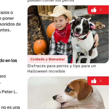
pueden comer los perros
2
razos o
e poner
 sonidos de
antes.
Cuidado y Bienestar
o en los
Disfraces para perros y tips para un
Halloween increíble
ero
2
.
 Peter L.
 no es una