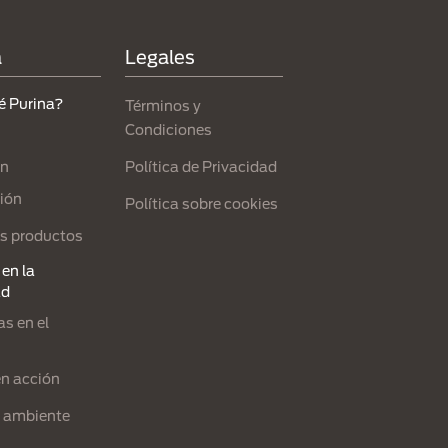
a
Legales
é Purina?
Términos y
Condiciones
Política de Privacidad
ón
ión
Política sobre cookies
s productos
en la
ad
s en el
en acción
l ambiente