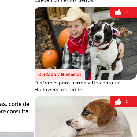
pueden comer los perros
2
Cuidado y Bienestar
Disfraces para perros y tips para un
Halloween increíble
2
as, corte de
pre consulta