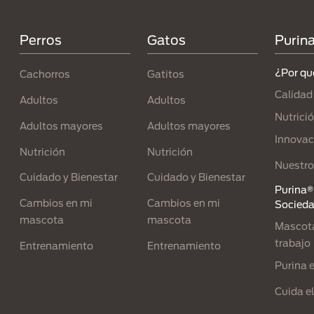
Perros
Gatos
Purin
¿Por qu
Cachorros
Gatitos
Calidad
Adultos
Adultos
Nutrici
Adultos mayores
Adultos mayores
Innovac
Nutrición
Nutrición
Nuestro
Cuidado y Bienestar
Cuidado y Bienestar
Purina® 
Cambios en mi
Cambios en mi
Socied
mascota
mascota
Mascota
trabajo
Entrenamiento
Entrenamiento
Purina 
Cuida e