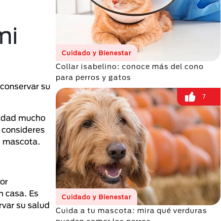
mi
Cuidado y Bienestar
Collar isabelino: conoce más del cono
para perros y gatos
 conservar su
7
vidad mucho
 consideres
tu mascota.
or
n casa. Es
Cuidado y Bienestar
rvar su salud
Cuida a tu mascota: mira qué verduras