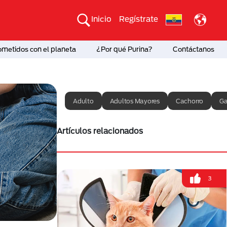
Inicio
Regístrate
etidos con el planeta
¿Por qué Purina?
Contáctanos
Adulto
Adultos Mayores
Cachorro
Ga
Artículos relacionados
3