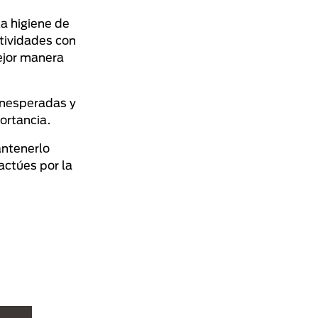
a higiene de
ctividades con
mejor manera
inesperadas y
portancia.
antenerlo
ctúes por la