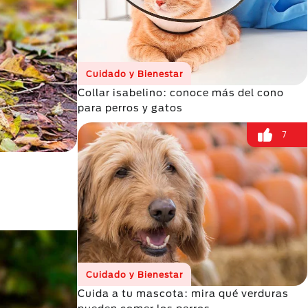
Cuidado y Bienestar
Collar isabelino: conoce más del cono
para perros y gatos
7
Cuidado y Bienestar
Cuida a tu mascota: mira qué verduras