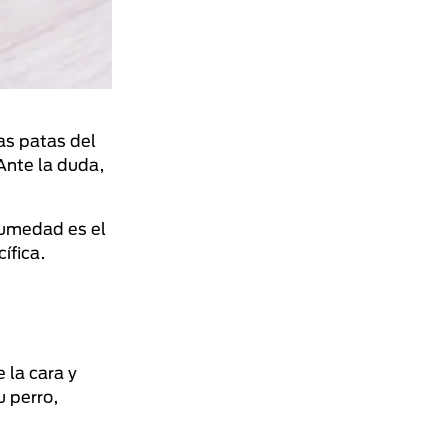
as patas del
Ante la duda,
humedad es el
ífica.
 la cara y
u perro,