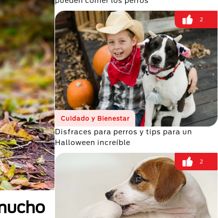
pueden comer los perros
2
Cuidado y Bienestar
Disfraces para perros y tips para un
Halloween increíble
2
 mucho