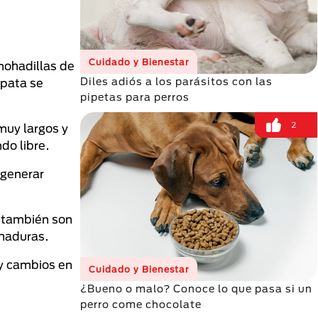
Cuidado y Bienestar
mohadillas de
Diles adiós a los parásitos con las
 pata se
pipetas para perros
2
muy largos y
ndo libre.
 generar
, también son
chaduras.
ay cambios en
Cuidado y Bienestar
¿Bueno o malo? Conoce lo que pasa si un
perro come chocolate