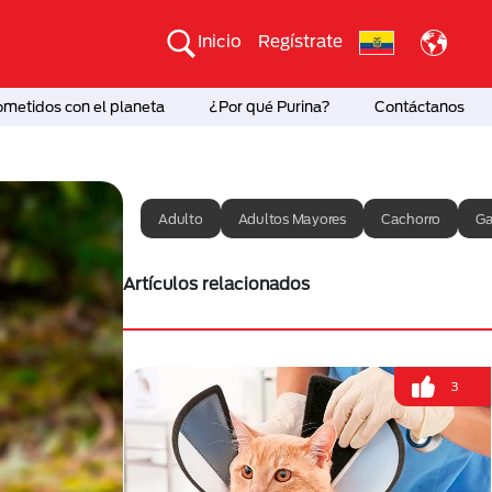
Inicio
Regístrate
etidos con el planeta
¿Por qué Purina?
Contáctanos
Adulto
Adultos Mayores
Cachorro
Ga
Artículos relacionados
3