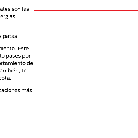
ales son las
lergias
s patas.
miento. Este
 lo pases por
ortamiento de
También, te
cota.
staciones más