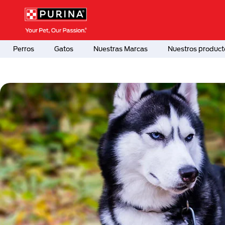
Pasar al contenido principal
Menú Secundario Purina
Menú Principal Purina
Perros
Gatos
Nuestras Marcas
Nuestros product