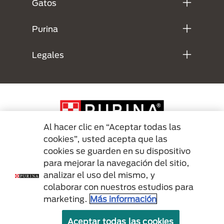
Gatos
Purina
Legales
Al hacer clic en “Aceptar todas las
cookies”, usted acepta que las
cookies se guarden en su dispositivo
Menu Footer Secundario Purina
para mejorar la navegación del sitio,
analizar el uso del mismo, y
colaborar con nuestros estudios para
All Nestlé Purina trademarks owned by Société des Produits Nestlé S.A.,
marketing.
Más información
Vevey, Switzerland or are used with permission.
Aceptar todas las cookies
Terminos y condiciones
Politicas de privacidad