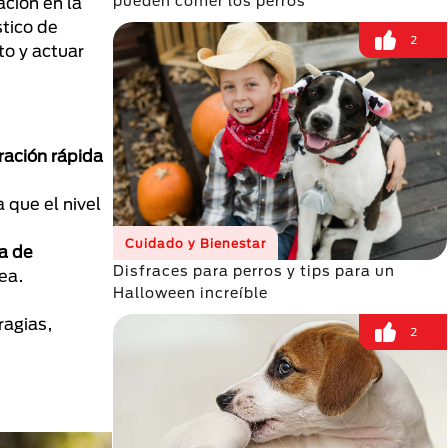
pueden comer los perros
ción en la
tico de
2
to y actuar
ración rápida
 que el nivel
Cuidado y Bienestar
a de
Disfraces para perros y tips para un
ea.
Halloween increíble
agias,
2