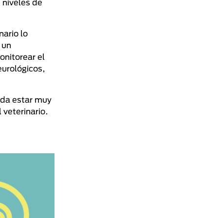
 niveles de
nario lo
 un
onitorear el
eurológicos,
rda estar muy
 veterinario.