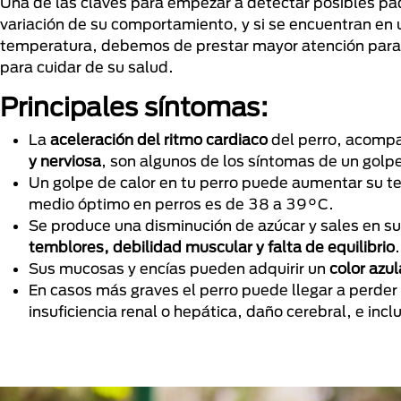
Una de las claves para empezar a detectar posibles pa
variación de su comportamiento, y si se encuentran en 
temperatura, debemos de prestar mayor atención para c
para cuidar de su salud.
Principales síntomas:
La
aceleración del ritmo cardiaco
del perro, acomp
y nerviosa
, son algunos de los síntomas de un golp
Un golpe de calor en tu perro puede aumentar su t
medio óptimo en perros es de 38 a 39°C.
Se produce una disminución de azúcar y sales en s
temblores, debilidad muscular y falta de equilibrio
Sus mucosas y encías pueden adquirir un
color azu
En casos más graves el perro puede llegar a perder 
insuficiencia renal o hepática, daño cerebral, e incl