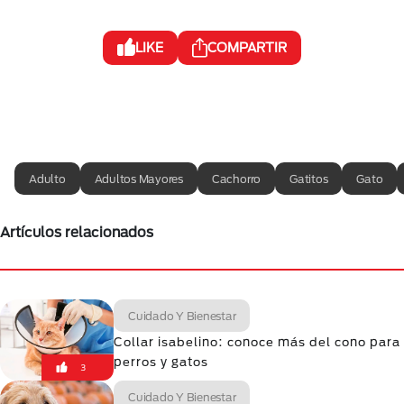
LIKE
COMPARTIR
Adulto
Adultos Mayores
Cachorro
Gatitos
Gato
Artículos relacionados
Cuidado Y Bienestar
Collar isabelino: conoce más del cono para
perros y gatos
3
Cuidado Y Bienestar