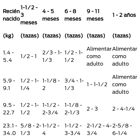
1-1/2 -
Recién
4 - 5
6 - 8
9 - 11
3
1 - 2 años
nacido
meses
meses
meses
meses
(kg)
(tazas)
(tazas)
(tazas)
(tazas)
(tazas)
Alimentar
Alimentar
1.4 -
2/3 - 1-
1/2 - 1-
1/2 - 1
como
como
5.4
1/3
1/2
adulto
adulto
Alimentar
5.9 -
1/2 - 1-
1-1/8 -
3/4 - 1-
1 - 1-1/2
como
9.1
1/4
2
1/3
adulto
9.5 -
1/2 - 1-
1-1/2 -
1-1/8 -
2 - 3
2 - 4-1/4
22.7
1/2
2-3/4
2-1/3
23.1 -
5/8 - 2-
1-1/2 -
1-1/2 -
2-1/2 - 4-
2-5/8 -
34.0
1/3
4
3-3/4
3/4
6-1/4