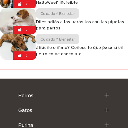
Halloween increíble
2
Cuidado Y Bienestar
Diles adiós a los parásitos con las pipetas
para perros
2
Cuidado Y Bienestar
¿Bueno o malo? Conoce lo que pasa si un
perro come chocolate
2
Menú Footer Purina
Perros
Gatos
Purina