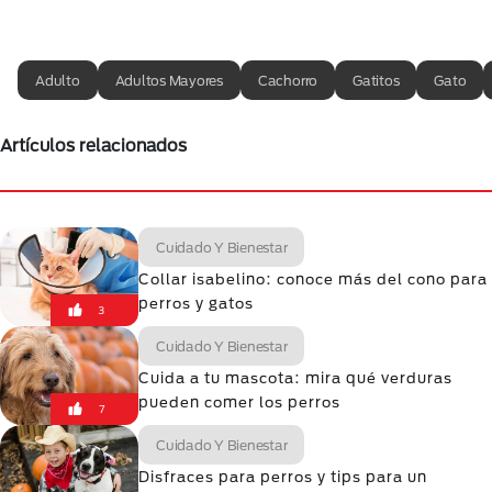
Adulto
Adultos Mayores
Cachorro
Gatitos
Gato
Artículos relacionados
Cuidado Y Bienestar
Collar isabelino: conoce más del cono para
perros y gatos
3
Cuidado Y Bienestar
Cuida a tu mascota: mira qué verduras
pueden comer los perros
7
Cuidado Y Bienestar
Disfraces para perros y tips para un