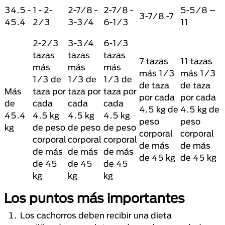
34.5 -
1 - 2-
2-7/8 -
2-7/8 -
5-5/8 –
3-7/8 -7
45.4
2/3
3-3/4
6-1/3
11
2-2/3
3-3/4
6-1/3
tazas
tazas
tazas
7 tazas
11 tazas
más
más
más
más 1/3
más 1/3
1/3 de
1/3 de
1/3 de
de taza
de taza
Más
taza por
taza por
taza por
por cada
por cada
de
cada
cada
cada
4.5 kg de
4.5 kg de
45.4
4.5 kg
4.5 kg
4.5 kg
peso
peso
kg
de peso
de peso
de peso
corporal
corporal
corporal
corporal
corporal
de más
de más
de más
de más
de más
de 45 kg
de 45 kg
de 45
de 45
de 45
kg
kg
kg
Los puntos más importantes
Los cachorros deben recibir una dieta