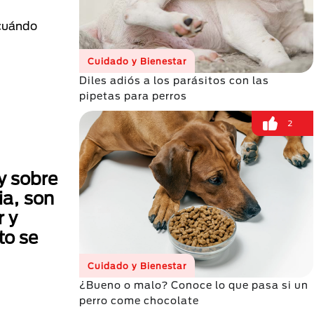
.
 cuándo
Cuidado y Bienestar
Diles adiós a los parásitos con las
pipetas para perros
2
 y sobre
ia, son
r y
to se
Cuidado y Bienestar
¿Bueno o malo? Conoce lo que pasa si un
perro come chocolate