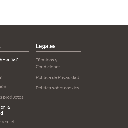
a
Legales
é Purina?
Términos y
Condiciones
Política de Privacidad
ón
ión
Política sobre cookies
s productos
en la
ad
s en el