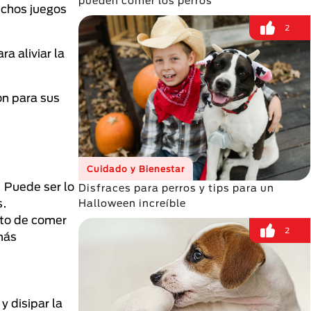
pueden comer los perros
uchos juegos
2
a aliviar la
òn para sus
Cuidado y Bienestar
. Puede ser lo
Disfraces para perros y tips para un
s.
Halloween increíble
nto de comer
2
más
.
y disipar la