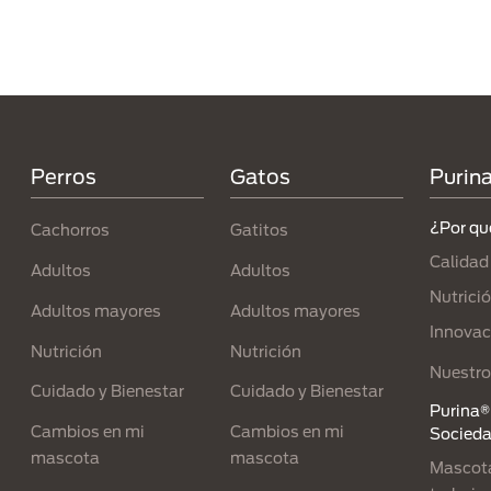
Menú Footer Purina
Perros
Gatos
Purin
¿Por qu
Cachorros
Gatitos
Calidad
Adultos
Adultos
Nutrici
Adultos mayores
Adultos mayores
Innovac
Nutrición
Nutrición
Nuestro
Cuidado y Bienestar
Cuidado y Bienestar
Purina® 
Cambios en mi
Cambios en mi
Socied
mascota
mascota
Mascota