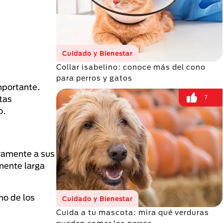
Cuidado y Bienestar
Collar isabelino: conoce más del cono
para perros y gatos
mportante.
7
tas
o.
ivamente a sus
mente larga
no de los
Cuidado y Bienestar
Cuida a tu mascota: mira qué verduras