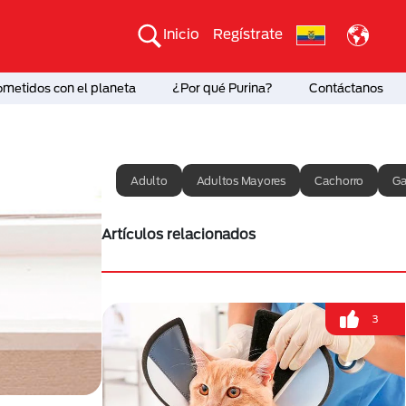
Inicio
Regístrate
etidos con el planeta
¿Por qué Purina?
Contáctanos
Adulto
Adultos Mayores
Cachorro
Ga
Artículos relacionados
3