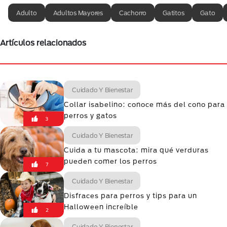
Adulto
Adultos Mayores
Cachorro
Gatitos
Gato
Artículos relacionados
Cuidado Y Bienestar
Collar isabelino: conoce más del cono para
perros y gatos
3
Cuidado Y Bienestar
Cuida a tu mascota: mira qué verduras
pueden comer los perros
7
Cuidado Y Bienestar
Disfraces para perros y tips para un
Halloween increíble
2
Cuidado Y Bienestar