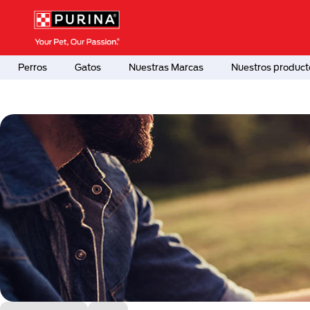
Pasar al contenido principal
Menú Secundario Purina
Menú Principal Purina
Perros
Gatos
Nuestras Marcas
Nuestros product