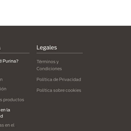
a
Legales
é Purina?
Términos y
Condiciones
Política de Privacidad
ón
ión
Política sobre cookies
s productos
en la
ad
s en el