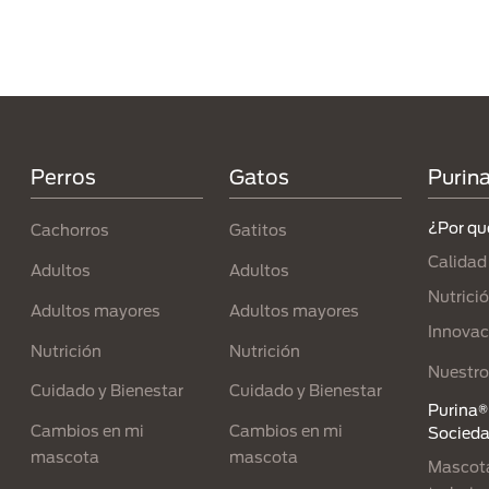
Menú Footer Purina
Perros
Gatos
Purin
¿Por qu
Cachorros
Gatitos
Calidad
Adultos
Adultos
Nutrici
Adultos mayores
Adultos mayores
Innovac
Nutrición
Nutrición
Nuestro
Cuidado y Bienestar
Cuidado y Bienestar
Purina® 
Cambios en mi
Cambios en mi
Socied
mascota
mascota
Mascota