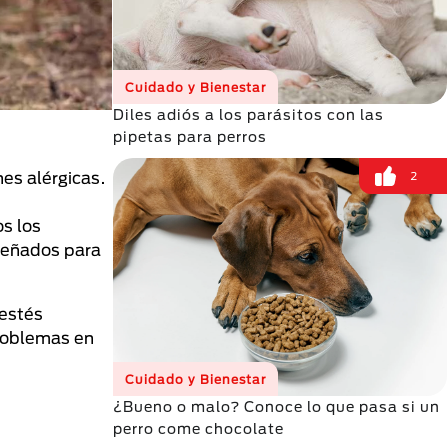
Cuidado y Bienestar
Diles adiós a los parásitos con las
pipetas para perros
es alérgicas.
2
os los
iseñados para
 estés
roblemas en
Cuidado y Bienestar
¿Bueno o malo? Conoce lo que pasa si un
perro come chocolate