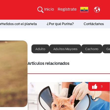
Inicio
Regístrate
etidos con el planeta
¿Por qué Purina?
Contáctanos
Adulto
Adultos Mayores
Cachorro
Ga
Artículos relacionados
3