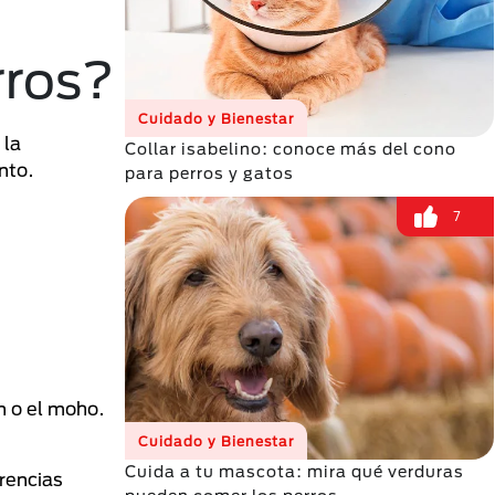
rros?
Cuidado y Bienestar
 la
Collar isabelino: conoce más del cono
nto.
para perros y gatos
7
n o el moho.
Cuidado y Bienestar
Cuida a tu mascota: mira qué verduras
rencias