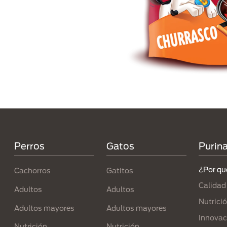
Menú Footer Purina
Perros
Gatos
Purin
¿Por qu
Cachorros
Gatitos
Calidad
Adultos
Adultos
Nutrici
Adultos mayores
Adultos mayores
Innovac
Nutrición
Nutrición