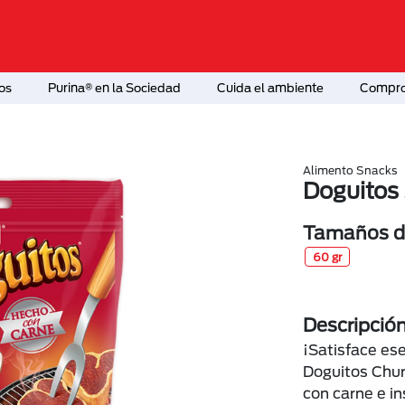
os
Purina® en la Sociedad
Cuida el ambiente
Comprom
Alimento Snacks
Doguitos
Tamaños di
60 gr
Descripció
¡Satisface ese
Doguitos Chur
con carne e i