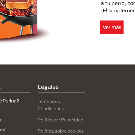
a tu perro, c
¡El simplemen
Ver más
a
Legales
é Purina?
Términos y
Condiciones
Política de Privacidad
ón
ión
Política sobre cookies