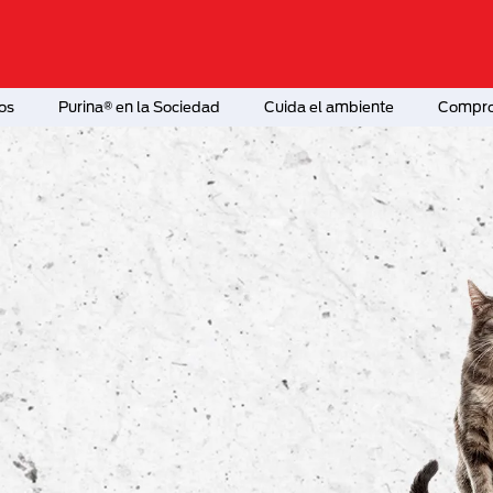
os
Purina® en la Sociedad
Cuida el ambiente
Comprom