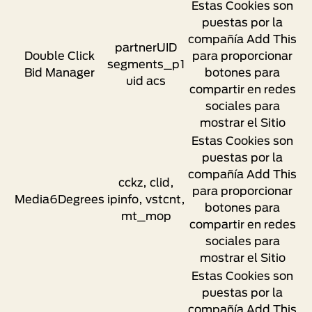
Estas Cookies son
puestas por la
compañía Add This
partnerUID
Double Click
para proporcionar
segments_p1
Bid Manager
botones para
uid acs
compartir en redes
sociales para
mostrar el Sitio
Estas Cookies son
puestas por la
compañía Add This
cckz, clid,
para proporcionar
Media6Degrees
ipinfo, vstcnt,
botones para
mt_mop
compartir en redes
sociales para
mostrar el Sitio
Estas Cookies son
puestas por la
compañía Add This