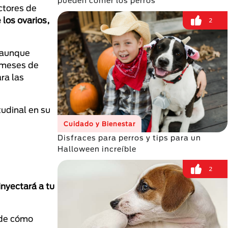
pueden comer los perros
ctores de
los ovarios,
2
, aunque
2 meses de
ra las
tudinal en su
Cuidado y Bienestar
Disfraces para perros y tips para un
Halloween increíble
2
inyectará a tu
de cómo