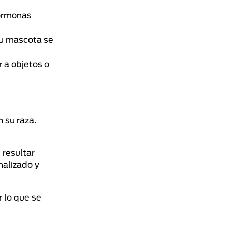
hormonas
tu mascota se
 a objetos o
n su raza.
 resultar
nalizado y
r lo que se