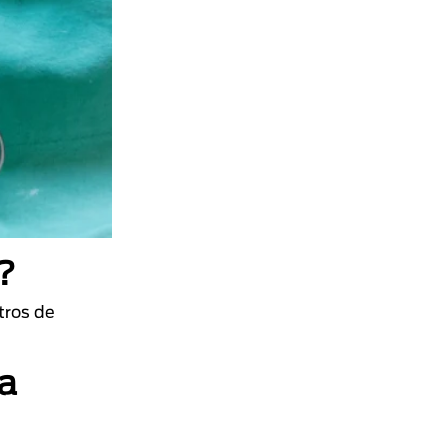
n?
tros de
la