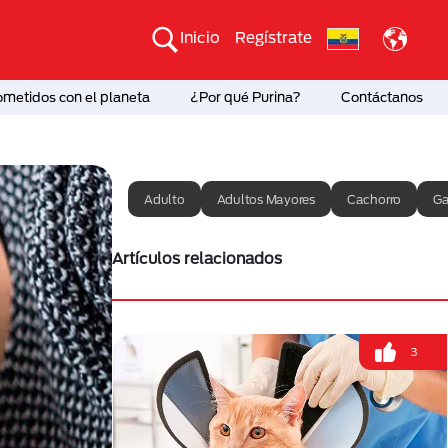
Inicio
Regístrate
etidos con el planeta
¿Por qué Purina?
Contáctanos
Adulto
Adultos Mayores
Cachorro
Ga
Artículos relacionados
3