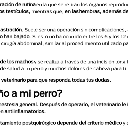
ración de rutina
en la que se retiran los órganos reprodu
los testículos,
mientras que,
en las hembras, además de 
castración
. Suele ser una operación sin complicaciones
no han bajado
. Si esto no ha ocurrido entre los 6 y los 1
cirugía abdominal, similar al procedimiento utilizado pa
a de los machos
y se realiza a través de una incisión longi
 salud a tu perro y muchos dolores de cabeza para ti.
tu veterinario para que responda todas tus dudas.
año a mi perro?
nestesia general. Después de operarlo, el veterinario le 
n antiinflamatorios.
atamiento postquirúrgico depende del criterio médico
y 