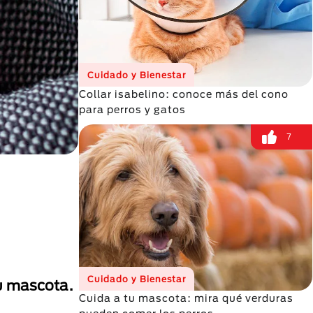
Cuidado y Bienestar
Collar isabelino: conoce más del cono
para perros y gatos
7
Cuidado y Bienestar
tu mascota.
Cuida a tu mascota: mira qué verduras