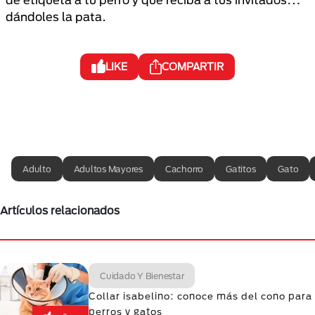
dándoles la pata.
LIKE
COMPARTIR
Adulto
Adultos Mayores
Cachorro
Gatitos
Gato
Artículos relacionados
Cuidado Y Bienestar
Collar isabelino: conoce más del cono para
perros y gatos