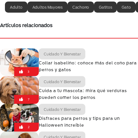
Adulto
Adultos Mayores
Cachorro
Gatitos
Gato
Artículos relacionados
Cuidado Y Bienestar
Collar isabelino: conoce más del cono para
perros y gatos
3
Cuidado Y Bienestar
Cuida a tu mascota: mira qué verduras
pueden comer los perros
7
Cuidado Y Bienestar
Disfraces para perros y tips para un
Halloween increíble
2
Cuidado Y Bienestar