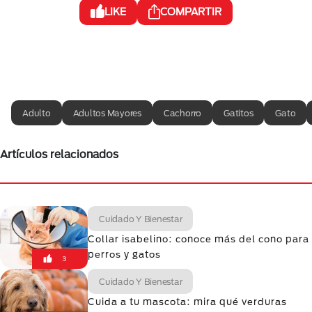
LIKE
COMPARTIR
Adulto
Adultos Mayores
Cachorro
Gatitos
Gato
Artículos relacionados
Cuidado Y Bienestar
Collar isabelino: conoce más del cono para
perros y gatos
3
Cuidado Y Bienestar
Cuida a tu mascota: mira qué verduras