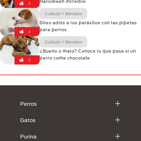
Halloween increíble
2
Cuidado Y Bienestar
Diles adiós a los parásitos con las pipetas
para perros
2
Cuidado Y Bienestar
¿Bueno o malo? Conoce lo que pasa si un
perro come chocolate
2
Menú Footer Purina
Perros
Gatos
Purina