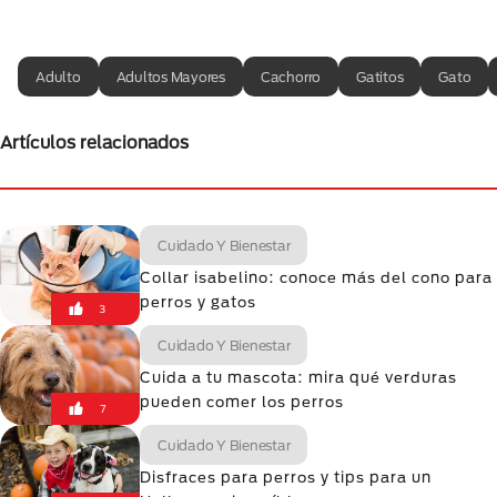
Adulto
Adultos Mayores
Cachorro
Gatitos
Gato
Artículos relacionados
Cuidado Y Bienestar
Collar isabelino: conoce más del cono para
perros y gatos
3
Cuidado Y Bienestar
Cuida a tu mascota: mira qué verduras
pueden comer los perros
7
Cuidado Y Bienestar
Disfraces para perros y tips para un