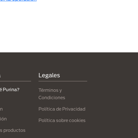
a
Legales
é Purina?
Términos y
Condiciones
Política de Privacidad
ón
ión
Política sobre cookies
s productos