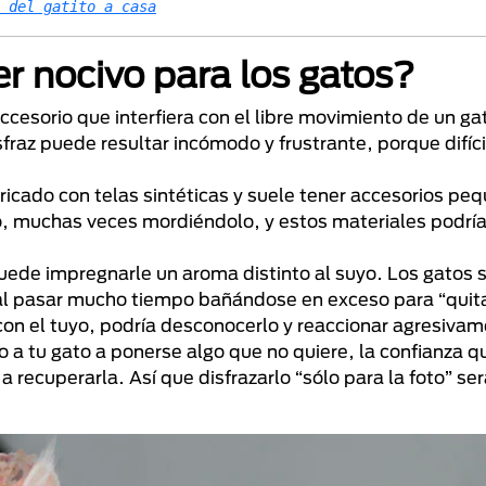
 del gatito a casa
r nocivo para los gatos?
ccesorio que interfiera con el libre movimiento de un ga
sfraz puede resultar incómodo y frustrante, porque difíc
bricado con telas sintéticas y suele tener accesorios pe
o, muchas veces mordiéndolo, y estos materiales podría
uede impregnarle un aroma distinto al suyo. Los gatos 
 al pasar mucho tiempo bañándose en exceso para “quita
 con el tuyo, podría desconocerlo y reaccionar agresivam
 a tu gato a ponerse algo que no quiere, la confianza qu
 recuperarla. Así que disfrazarlo “sólo para la foto” ser