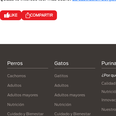
LIKE
COMPARTIR
Menú Footer Purina
Perros
Gatos
Purin
¿Por qu
Cachorros
Gatitos
Calidad
Adultos
Adultos
Nutrici
Adultos mayores
Adultos mayores
Innovac
Nutrición
Nutrición
Nuestro
Cuidado y Bienestar
Cuidado y Bienestar