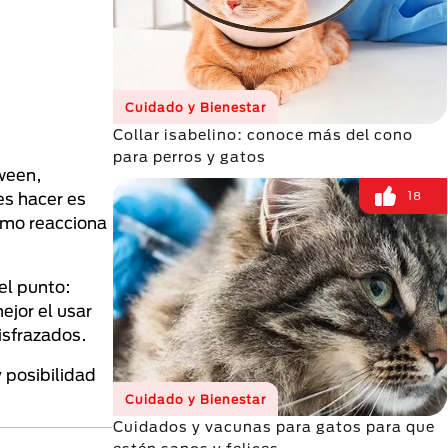
Cuidado y Bienestar
Collar isabelino: conoce más del cono
para perros y gatos
oween,
18
es hacer es
cómo reacciona
 el punto:
ejor el usar
isfrazados.
 posibilidad
Cuidado y Bienestar
Cuidados y vacunas para gatos para que