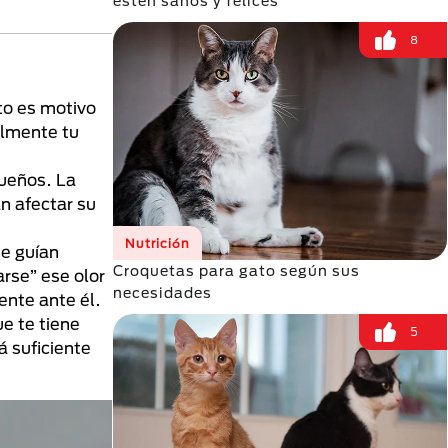
estén sanos y felices
8
to es motivo
ilmente tu
queños. La
n afectar su
Nutrición
se guían
Croquetas para gato según sus
rse” ese olor
necesidades
ente ante él.
e te tiene
5
á suficiente