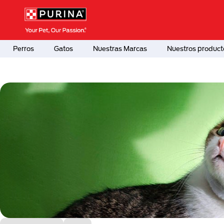
Pasar al contenido principal
Menú Secundario Purina
Menú Principal Purina
Perros
Gatos
Nuestras Marcas
Nuestros product