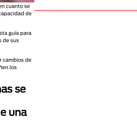
en cuanto se
 capacidad de
sta guía para
s de sus
r cambios de
ñen los
as se
de una