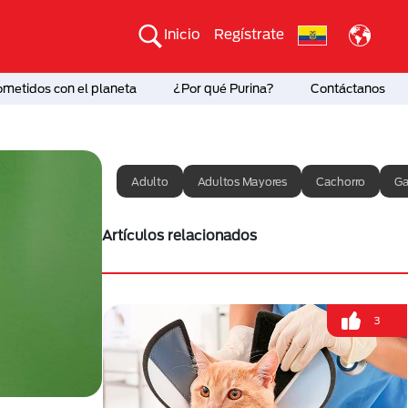
Inicio
Regístrate
etidos con el planeta
¿Por qué Purina?
Contáctanos
Adulto
Adultos Mayores
Cachorro
Ga
Artículos relacionados
3