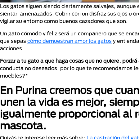
Los gatos siguen siendo ciertamente salvajes, aunque e
sientan amenazados. Cubrir con un disfraz sus ojos u or
vigilar su entorno como buenos cazadores que son.
Un gato cómodo y feliz será un compañero que se encar
que sepas
cómo demuestran amor los gatos
y entienda
acciones.
Forzar a tu gato a que haga cosas que no quiere, podrá
conducta no deseados, por lo que te recomendamos leer
muebles?"
En
Purina
creemos que cuand
unen la vida es mejor, siemp
igualmente proporcional al 
mascota.
Quizás te interese leer más sobre:
La castración del gat