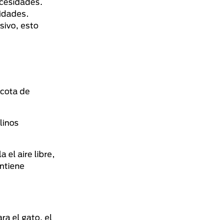
ecesidades.
sidades.
sivo, esto
e
scota de
linos
el aire libre,
antiene
a el gato, el