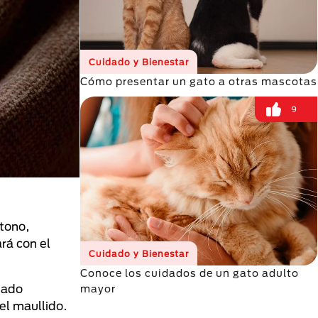
Cuidado y Bienestar
Cómo presentar un gato a otras mascotas
9
 tono,
rá con el
Cuidado y Bienestar
Conoce los cuidados de un gato adulto
stado
mayor
el maullido.