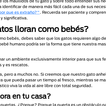
e los maullidos de tu gato y sobre todo entender sus n
a identificar de manera más fácil cada una de sus nece
or que es extraño?"
. Recuerda ser paciente y compren
y significativa.
atos lloran como bebés?
como bebés, debes saber que los gatos requieren algo d
 bebé humano podría ser la forma que tiene nuestra ma
nar un ambiente exclusivamente interior para que sus fe
s y es rescatos.
a, pero a muchos no. Si creemos que nuestro gato anhela 
para que pueda pasar un tiempo al fresco, mientras se m
o viva la vida al aire libre con total seguridad.
lora en tu casa?
 puertas. ¿Porque? Porque la puerta es un obstáculo par