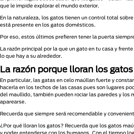
que le impide explorar el mundo exterior.
En la naturaleza, los gatos tienen un control total sobr
está presente en los gatos domésticos.
Por eso, estos últimos prefieren tener la puerta siempre
La razón principal por la que un gato en tu casa y frent
lo que hay a su alrededor.
La razón porque lloran los gatos
En particular, las gatas en celo maúllan fuerte y const
hacerla en los techos de las casas pues son lugares 
del maullido, también pueden rociar las paredes y los m
aparearse.
Recuerda que siempre será recomendable y conveniente 
¿Por qué lloran los gatos? Recuerda que los gatos maú
y poder entenderse con los humanos. Con el tiempo logr