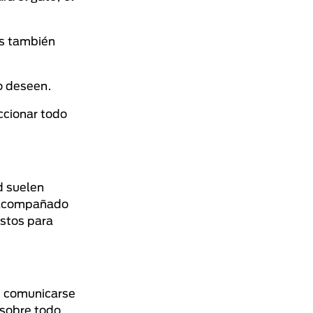
es también
lo deseen.
eccionar todo
d suelen
. Acompañado
istos para
e comunicarse
 sobre todo