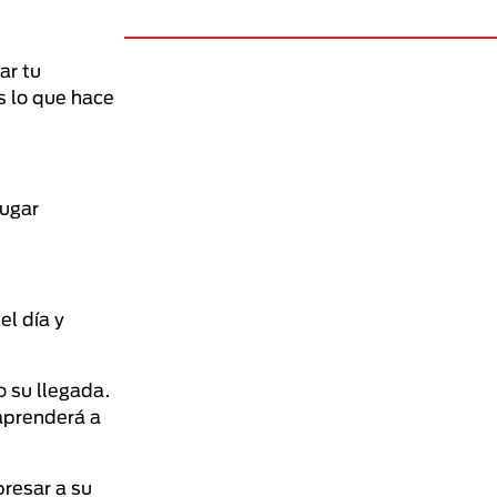
ar tu
s lo que hace
lugar
l día y
 su llegada.
aprenderá a
resar a su