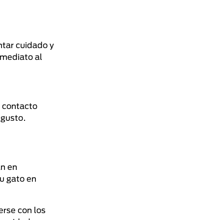
ntar cuidado y
nmediato al
n contacto
 gusto.
an en
tu gato en
erse con los