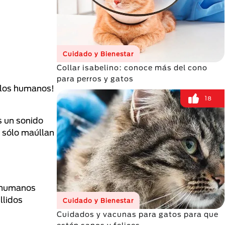
Cuidado y Bienestar
Collar isabelino: conoce más del cono
para perros y gatos
n los humanos!
18
es un sonido
s sólo maúllan
s humanos
llidos
Cuidado y Bienestar
Cuidados y vacunas para gatos para que