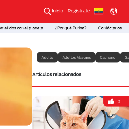
Inicio
Regístrate
etidos con el planeta
¿Por qué Purina?
Contáctanos
Adulto
Adultos Mayores
Cachorro
Ga
Artículos relacionados
3