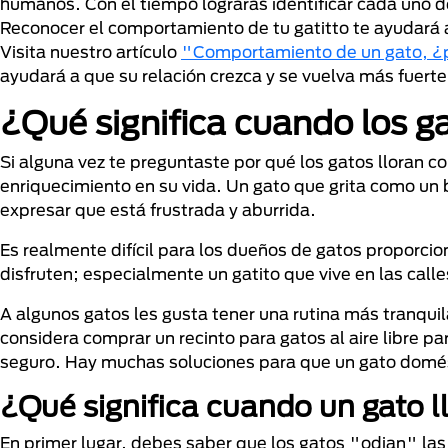
humanos. Con el tiempo lograrás identificar cada uno d
Reconocer el comportamiento de tu gatitto te ayudará 
Visita nuestro artículo
"Comportamiento de un gato, ¿p
ayudará a que su relación crezca y se vuelva más fuerte 
¿Qué significa cuando los g
Si alguna vez te preguntaste por qué los gatos lloran 
enriquecimiento en su vida. Un gato que grita como un
expresar que está frustrada y aburrida.
Es realmente difícil para los dueños de gatos proporcio
disfruten; especialmente un gatito que vive en las calle
A algunos gatos les gusta tener una rutina más tranquil
considera comprar un recinto para gatos al aire libre 
seguro. Hay muchas soluciones para que un gato doméstic
¿Qué significa cuando un gato l
En primer lugar, debes saber que los gatos "odian" las