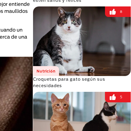
estén sanos y felices
ejor entiende
os maullidos
8
 cuando un
cerca de una
Nutrición
Croquetas para gato según sus
necesidades
5