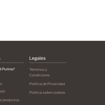
a
Legales
é Purina?
Términos y
Condiciones
Política de Privacidad
ón
ión
Política sobre cookies
s productos