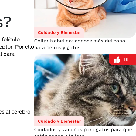
s?
Cuidado y Bienestar
folículo
Collar isabelino: conoce más del cono
ptor. Por ello
para perros y gatos
l para
18
es al cerebro
Cuidado y Bienestar
Cuidados y vacunas para gatos para que