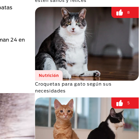
estén sanos y felices
patas
8
uman 24 en
Nutrición
Croquetas para gato según sus
necesidades
5