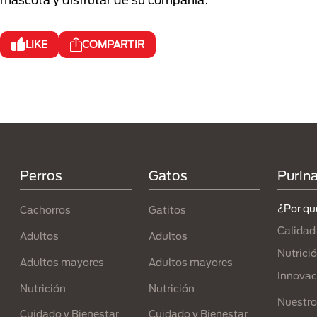
LIKE
COMPARTIR
Menú Footer Purina
Perros
Gatos
Purin
¿Por qu
Cachorros
Gatitos
Calidad
Adultos
Adultos
Nutrici
Adultos mayores
Adultos mayores
Innovac
Nutrición
Nutrición
Nuestro
Cuidado y Bienestar
Cuidado y Bienestar