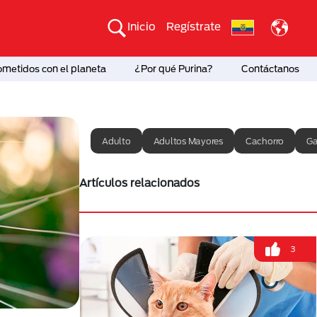
Inicio
Regístrate
etidos con el planeta
¿Por qué Purina?
Contáctanos
Adulto
Adultos Mayores
Cachorro
Ga
Artículos relacionados
3