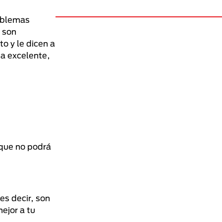
roblemas
n son
o y le dicen a
na excelente,
rque no podrá
es decir, son
ejor a tu