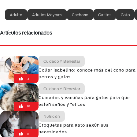
Adulto
Adultos Mayores
Cachorro
Gatitos
Gato
Artículos relacionados
Cuidado Y Bienestar
Collar isabelino: conoce más del cono para
perros y gatos
3
Cuidado Y Bienestar
Cuidados y vacunas para gatos para que
estén sanos y felices
18
Nutrición
Croquetas para gato según sus
necesidades
8