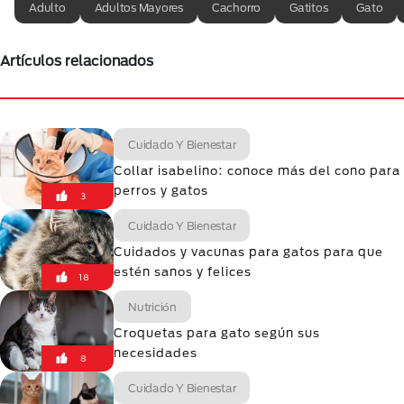
Adulto
Adultos Mayores
Cachorro
Gatitos
Gato
Artículos relacionados
Cuidado Y Bienestar
Collar isabelino: conoce más del cono para
perros y gatos
3
Cuidado Y Bienestar
Cuidados y vacunas para gatos para que
estén sanos y felices
18
Nutrición
Croquetas para gato según sus
necesidades
8
Cuidado Y Bienestar