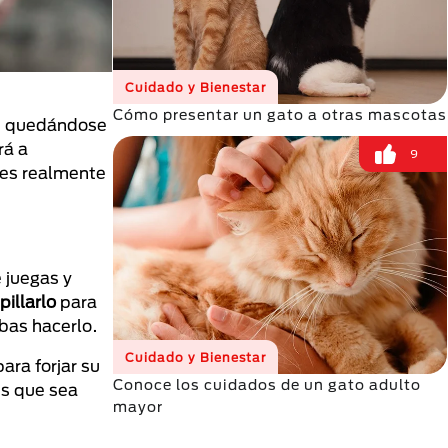
Cuidado y Bienestar
Cómo presentar un gato a otras mascotas
re quedándose
rá a
9
des realmente
 juegas y
pillarlo
para
bas hacerlo.
Cuidado y Bienestar
ara forjar su
Conoce los cuidados de un gato adulto
es que sea
mayor