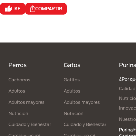
LIKE
COMPARTIR
Menú Footer Purina
Perros
Gatos
Purin
¿Por qu
Cachorros
Gatitos
Calidad
Adultos
Adultos
Nutrici
Adultos mayores
Adultos mayores
Innovac
Nutrición
Nutrición
Nuestro
Cuidado y Bienestar
Cuidado y Bienestar
Purina® 
Cambios en mi
Cambios en mi