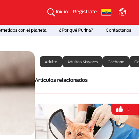
Inicio
Regístrate
etidos con el planeta
¿Por qué Purina?
Contáctanos
Adulto
Adultos Mayores
Cachorro
Ga
Artículos relacionados
3