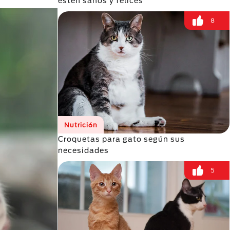
estén sanos y felices
8
Nutrición
Croquetas para gato según sus
necesidades
5