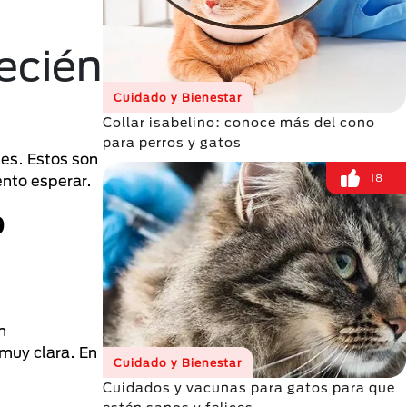
ecién
Cuidado y Bienestar
Collar isabelino: conoce más del cono
para perros y gatos
es. Estos son
18
ento esperar.
o
n
 muy clara. En
Cuidado y Bienestar
Cuidados y vacunas para gatos para que