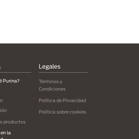
a
Legales
é Purina?
Términos y
Condiciones
Política de Privacidad
ón
ión
Política sobre cookies
s productos
en la