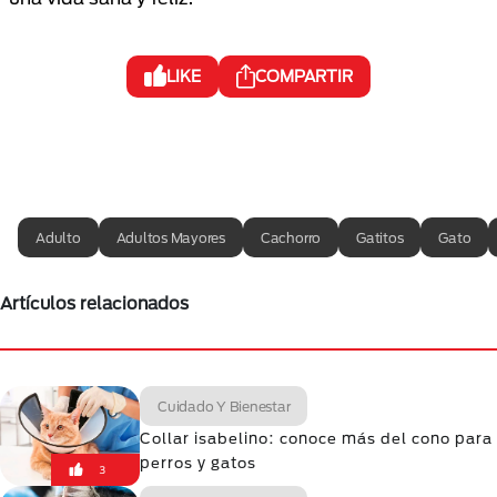
LIKE
COMPARTIR
Adulto
Adultos Mayores
Cachorro
Gatitos
Gato
Artículos relacionados
Cuidado Y Bienestar
Collar isabelino: conoce más del cono para
perros y gatos
3