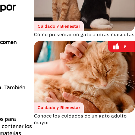
 por
Cuidado y Bienestar
Cómo presentar un gato a otras mascotas
e comen
9
ea. También
Cuidado y Bienestar
Conoce los cuidados de un gato adulto
os para
mayor
n contener los
 materias