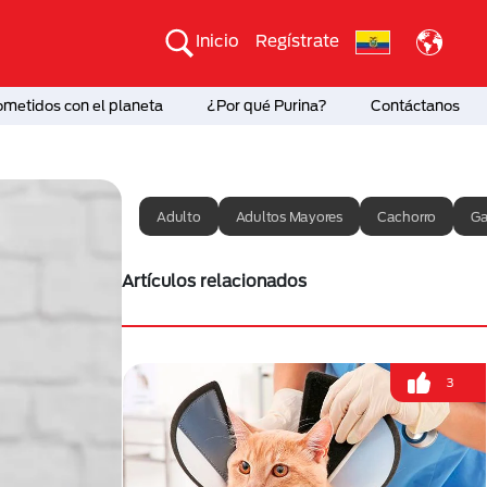
Inicio
Regístrate
etidos con el planeta
¿Por qué Purina?
Contáctanos
Adulto
Adultos Mayores
Cachorro
Ga
Artículos relacionados
3