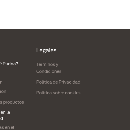
a
Legales
é Purina?
Términos y
Condiciones
Política de Privacidad
ón
ión
Política sobre cookies
s productos
en la
ad
s en el