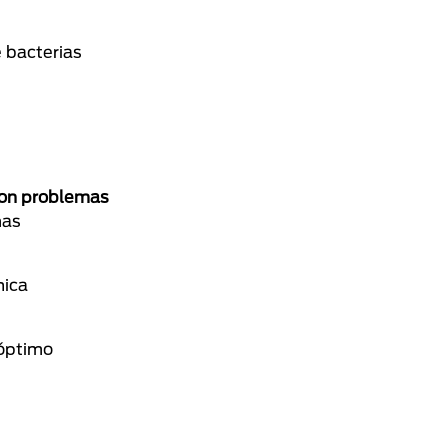
e bacterias
 con problemas
mas
nica
 óptimo