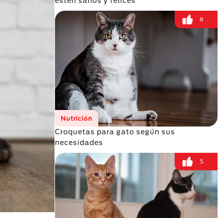
estén sanos y felices
8
Nutrición
Croquetas para gato según sus
necesidades
5