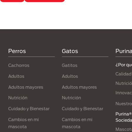
Menú Footer Purina
Perros
Gatos
Purin
¿Por qu
Cachorros
Gatitos
Calidad
Adultos
Adultos
Nutrici
Adultos mayores
Adultos mayores
Innovac
Nutrición
Nutrición
Nuestro
Cuidado y Bienestar
Cuidado y Bienestar
Purina® 
Cambios en mi
Cambios en mi
Socied
mascota
mascota
Mascota