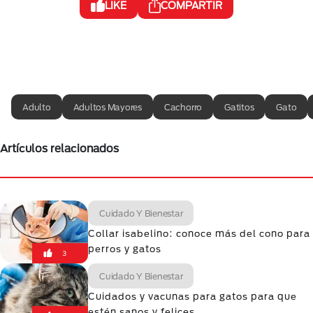
LIKE
COMPARTIR
Adulto
Adultos Mayores
Cachorro
Gatitos
Gato
Artículos relacionados
Cuidado Y Bienestar
Collar isabelino: conoce más del cono para
perros y gatos
3
Cuidado Y Bienestar
Cuidados y vacunas para gatos para que
estén sanos y felices