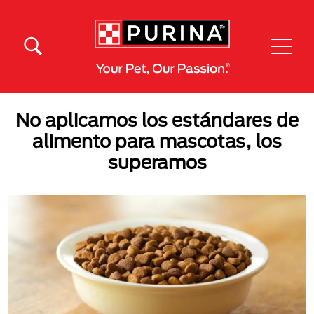
Pasar al contenido principal
Menú Secundario Purina
Menú Principal Purina
No aplicamos los estándares de
alimento para mascotas, los
superamos