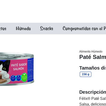
ctos
Húmedo
Snacks
Comprometidos con el P
Alimento Húmedo
Paté Sal
Tamaños di
156 g
Descripció
Félix® Paté Salm
Salsa, delicioso