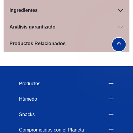
Ingredientes
Análisis garantizado
Productos Relacionados
Menu Footer Felix
Productos
Húmedo
Snacks
Comprometidos con el Planeta