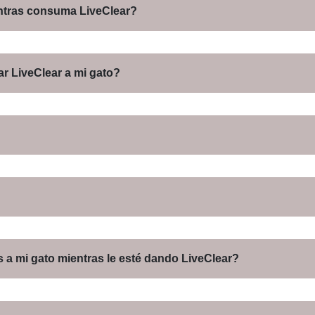
entras consuma LiveClear?
r LiveClear a mi gato?
a mi gato mientras le esté dando LiveClear?