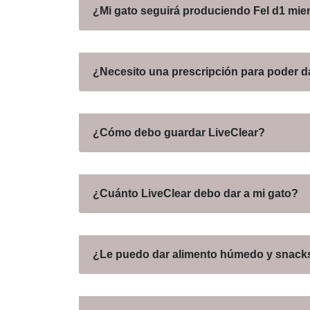
¿Mi gato seguirá produciendo Fel d1 mi
¿Necesito una prescripción para poder da
¿Cómo debo guardar LiveClear?
¿Cuánto LiveClear debo dar a mi gato?
¿Le puedo dar alimento húmedo y snacks 