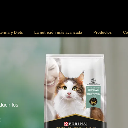
terinary Diets
La nutrición más avanzada
Productos
Co
ucir los
e