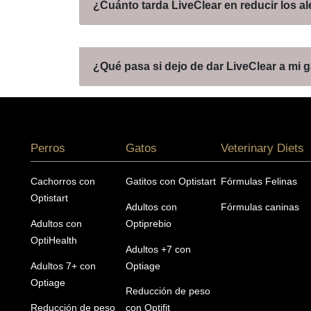
¿Cuánto tarda LiveClear en reducir los a
¿Qué pasa si dejo de dar LiveClear a mi 
Menú footer Pro Plan
Perros
Gatos
Veterinary Diets
Cachorros con
Gatitos con Optistart
Fórmulas Felinas
Optistart
Adultos con
Fórmulas caninas
Adultos con
Optiprebio
OptiHealth
Adultos +7 con
Adultos 7+ con
Optiage
Optiage
Reducción de peso
Reducción de peso
con Optifit