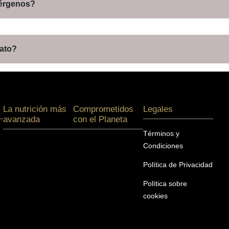
lérgenos?
gato?
La nutrición más
Comprometidos
Legales
avanzada
con el Planeta
Términos y
Condiciones
Política de Privacidad
Política sobre
cookies