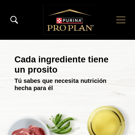
Pasar al contenido principal
Menú Secundario Pro Plan
Menú Principal Pro Plan
Cada ingrediente tiene
un prosito
Tú sabes que necesita nutrición
hecha para él