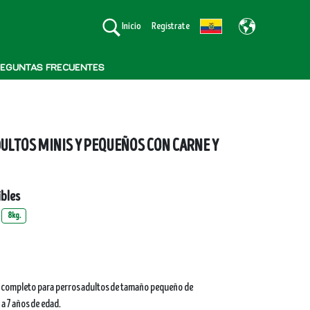
Inicio
Regístrate
EGUNTAS FRECUENTES
ULTOS MINIS Y PEQUEÑOS CON CARNE Y
bles
8kg.
 completo para perros adultos de tamaño pequeño de
 a 7 años de edad.