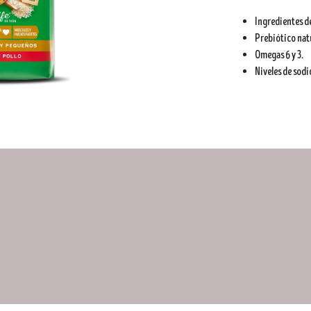
Ingredientes d
Prebiótico natur
Omegas 6 y 3.
Niveles de sod