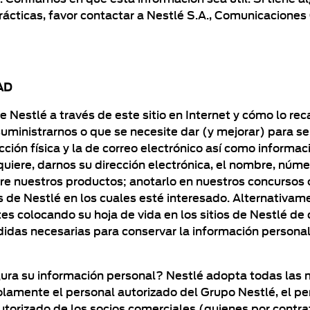
ácticas, favor contactar a Nestlé S.A., Comunicaciones 
AD
e Nestlé a través de este sitio en Internet y cómo lo re
inistrarnos o que se necesite dar (y mejorar) para se
ción física y la de correo electrónico así como informac
quiere, darnos su dirección electrónica, el nombre, nú
e nuestros productos; anotarlo en nuestros concursos 
 de Nestlé en los cuales esté interesado. Alternativam
es colocando su hoja de vida en los sitios de Nestlé de
didas necesarias para conservar la información persona
ra su información personal? Nestlé adopta todas las 
olamente el personal autorizado del Grupo Nestlé, el pe
autorizado de los socios comerciales (quienes por cont