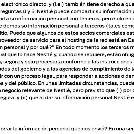
lectrónico directo, y (i.e.) también tiene derecho a qu
 preguntas 8 y 5. Nestlé puede compartir su informació
a su información personal con terceros, pero solo en c
e demos su información personal a terceros (tales como
tio. Puede que algunos de estos socios comerciales esté
proveedor de servicio para el hosting de la red está en 
ón personal y por qué?” En todo momento los terceros 
ual que lo hace Nestlé y, cuando se requiere, están obli
, segura y solo procesarla conforme a las instruccione
des del gobierno y a las agencias de cumplimiento de la l
 con un proceso legal, para responder a acciones o de
es y del público. En unas limitadas circunstancias, pue
negocio relevante de Nestlé, pero previsto que (i) po
gura; y (ii) que al dar su información personal Nestlé 
borrar la información personal que nos envió? En una ser