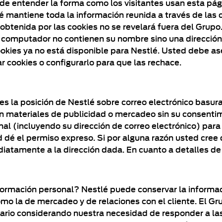
 de entender la forma como los visitantes usan esta pág
 mantiene toda la información reunida a través de las c
obtenida por las cookies no se revelará fuera del Grup
su computador no contienen su nombre sino una dirección
ookies ya no está disponible para Nestlé. Usted debe as
 cookies o configurarlo para que las rechace.
s la posición de Nestlé sobre correo electrónico basu
on materiales de publicidad o mercadeo sin su consenti
al (incluyendo su dirección de correo electrónico) par
dé el permiso expreso. Si por alguna razón usted cree
atamente a la dirección dada. En cuanto a detalles de l
formación personal? Nestlé puede conservar la informac
omo la de mercadeo y de relaciones con el cliente. El G
rio considerando nuestra necesidad de responder a las