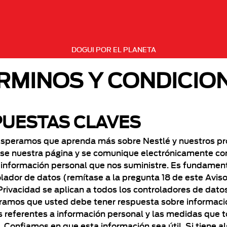
DOGUI POR EL PLANETA
RMINOS Y CONDICIO
PUESTAS CLAVES
et. Esperamos que aprenda más sobre Nestlé y nuestros p
use nuestra página y se comunique electrónicamente co
 información personal que nos suministre. Es fundame
olador de datos (remítase a la pregunta 18 de este Avis
 Privacidad se aplican a todos los controladores de dat
amos que usted debe tener respuesta sobre informació
s referentes a información personal y las medidas que 
 Confiamos en que esta información sea útil. Si tiene a