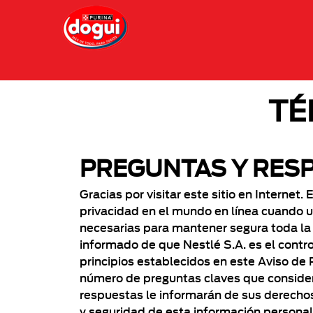
Pasar al contenido principal
Menu Secundario Dogui
Menú Principal Dogui
TÉ
PREGUNTAS Y RES
Gracias por visitar este sitio en Intern
privacidad en el mundo en línea cuando 
necesarias para mantener segura toda la
informado de que Nestlé S.A. es el contr
principios establecidos en este Aviso de
número de preguntas claves que consider
respuestas le informarán de sus derecho
y seguridad de esta información personal.