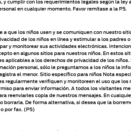
s, y cumplir con los requerimientos legales según la le
ersonal en cualquier momento. Favor remítase a la P5.
nte a que los niños usen y se comuniquen con nuestro si
acidad de los niños en línea y estimular a los padres o
cipar y monitorear sus actividades electrónicas. Intenc
pto en algunos sitios para nuestros niños. En estos sit
es aplicables a los derechos de privacidad de los niños.
mación personal, sólo le preguntamos a los niños la inf
registra el menor. Sitio específico para niños Nota espec
regularmente verifiquen y monitoreen el uso que los ni
rmiso para enviar información. A todos los visitantes m
ara reenviarles copia de nuestros mensajes. En cualquie
o borrarla. De forma alternativa, si desea que la borrem
 o por fax. (P5)