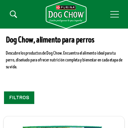
Pasar al contenido principal
Menú secundario Dog Chow
Menú Principal Dog Chow
Dog Chow, alimento para perros
Descubre los productos de Dog Chow. Encuentra el alimento ideal para tu
perro, diseñado para ofrecer nutrición completa y bienestar en cada etapa de
su vida.
Filtros