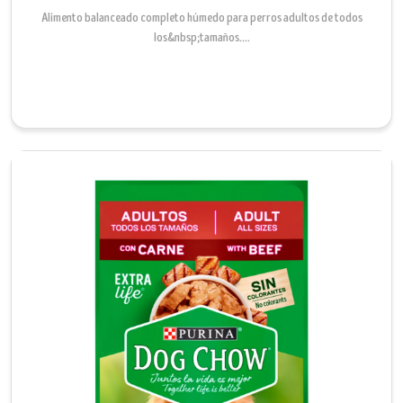
Alimento balanceado completo húmedo para perros adultos de todos
los&nbsp;tamaños....