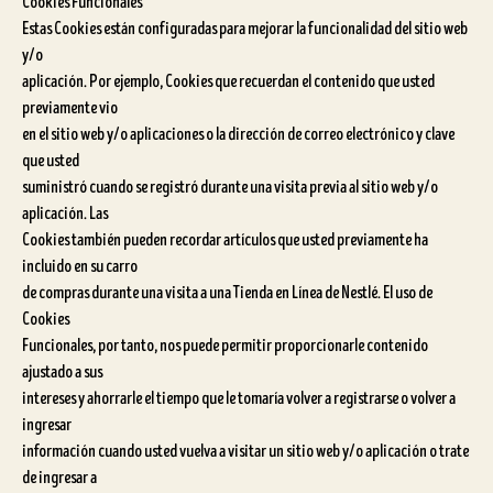
Cookies Funcionales
Estas Cookies están configuradas para mejorar la funcionalidad del sitio web
y/o
aplicación. Por ejemplo, Cookies que recuerdan el contenido que usted
previamente vio
en el sitio web y/o aplicaciones o la dirección de correo electrónico y clave
que usted
suministró cuando se registró durante una visita previa al sitio web y/o
aplicación. Las
Cookies también pueden recordar artículos que usted previamente ha
incluido en su carro
de compras durante una visita a una Tienda en Línea de Nestlé. El uso de
Cookies
Funcionales, por tanto, nos puede permitir proporcionarle contenido
ajustado a sus
intereses y ahorrarle el tiempo que le tomaría volver a registrarse o volver a
ingresar
información cuando usted vuelva a visitar un sitio web y/o aplicación o trate
de ingresar a