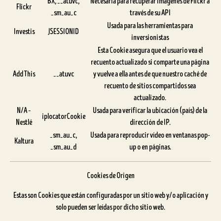
BX, __atuvc,
Necesaria para recuperar imágenes de Flickr a
Flickr
_sm_au_c
través de su API
Usada para las herramientas para
Investis
JSESSIONID
inversionistas
Esta Cookie asegura que el usuario vea el
recuento actualizado si comparte una página
Add This
__atuvc
y vuelve a ella antes de que nuestro caché de
recuento de sitios compartidos sea
actualizado.
N/A –
Usada para verificar la ubicación (país) de la
iplocatorCookie
Nestlé
dirección de IP.
_sm_au_c,
Usada para reproducir vídeo en ventanas pop-
Kaltura
_sm_au_d
up o en páginas.
Cookies de Origen
Estas son Cookies que están configuradas por un sitio web y/o aplicación y
solo pueden ser leídas por dicho sitio web.