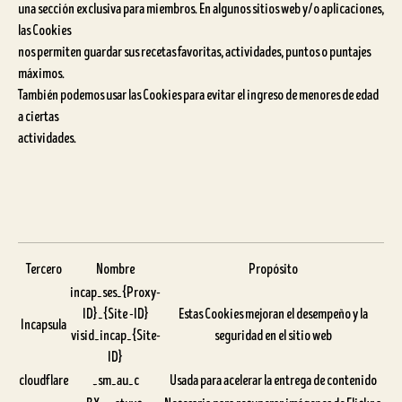
una sección exclusiva para miembros. En algunos sitios web y/o aplicaciones,
las Cookies
nos permiten guardar sus recetas favoritas, actividades, puntos o puntajes
máximos.
También podemos usar las Cookies para evitar el ingreso de menores de edad
a ciertas
actividades.
Tercero
Nombre
Propósito
incap_ses_{Proxy-
ID}_{Site -ID}
Estas Cookies mejoran el desempeño y la
Incapsula
visid_incap_{Site-
seguridad en el sitio web
ID}
cloudflare
_sm_au_c
Usada para acelerar la entrega de contenido