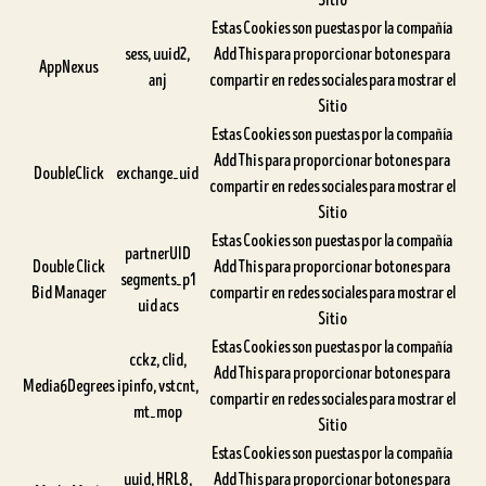
Sitio
Estas Cookies son puestas por la compañía
sess, uuid2,
Add This para proporcionar botones para
AppNexus
anj
compartir en redes sociales para mostrar el
Sitio
Estas Cookies son puestas por la compañía
Add This para proporcionar botones para
DoubleClick
exchange_uid
compartir en redes sociales para mostrar el
Sitio
Estas Cookies son puestas por la compañía
partnerUID
Double Click
Add This para proporcionar botones para
segments_p1
Bid Manager
compartir en redes sociales para mostrar el
uid acs
Sitio
Estas Cookies son puestas por la compañía
cckz, clid,
Add This para proporcionar botones para
Media6Degrees
ipinfo, vstcnt,
compartir en redes sociales para mostrar el
mt_mop
Sitio
Estas Cookies son puestas por la compañía
uuid, HRL8,
Add This para proporcionar botones para