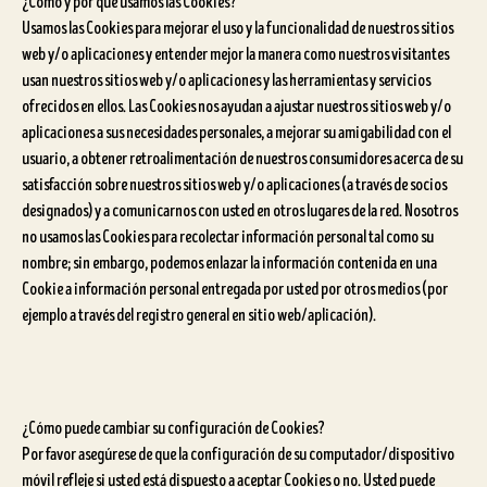
¿Cómo y por qué usamos las Cookies?
Usamos las Cookies para mejorar el uso y la funcionalidad de nuestros sitios
web y/o aplicaciones y entender mejor la manera como nuestros visitantes
usan nuestros sitios web y/o aplicaciones y las herramientas y servicios
ofrecidos en ellos. Las Cookies nos ayudan a ajustar nuestros sitios web y/o
aplicaciones a sus necesidades personales, a mejorar su amigabilidad con el
usuario, a obtener retroalimentación de nuestros consumidores acerca de su
satisfacción sobre nuestros sitios web y/o aplicaciones (a través de socios
designados) y a comunicarnos con usted en otros lugares de la red. Nosotros
no usamos las Cookies para recolectar información personal tal como su
nombre; sin embargo, podemos enlazar la información contenida en una
Cookie a información personal entregada por usted por otros medios (por
ejemplo a través del registro general en sitio web/aplicación).
¿Cómo puede cambiar su configuración de Cookies?
Por favor asegúrese de que la configuración de su computador/dispositivo
móvil refleje si usted está dispuesto a aceptar Cookies o no. Usted puede