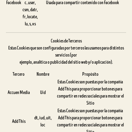
Facebook
c_user,
Usada para compartir contenido con Facebook
csm, datr,
fr, locate,
lu, s, xs
Cookies de Terceros
Estas Cookies que son configuradas por terceros las usamos para distintos
servicios (por
ejemplo, analítica o publicidad del sitio web y/o aplicación).
Tercero
Nombre
Propósito
Estas Cookies son puestas por la compañía
Add This para proporcionar botones para
Accuen Media
Uid
compartir en redes sociales para mostrar el
Sitio
Estas Cookies son puestas por la compañía
dt, iud, uit,
Add This para proporcionar botones para
Add This
loc
compartir en redes sociales para mostrar el