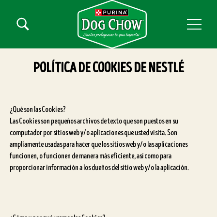
Pasar al contenido principal
Menú secundario Dog Chow
Menú Principal Dog Chow
POLÍTICA DE COOKIES DE NESTLÉ
¿Qué son las Cookies?
Las Cookies son pequeños archivos de texto que son puestos en su
computador por sitios web y/o aplicaciones que usted visita. Son
ampliamente usadas para hacer que los sitios web y/o las aplicaciones
funcionen, o funcionen de manera más eficiente, así como para
proporcionar información a los dueños del sitio web y/o la aplicación.