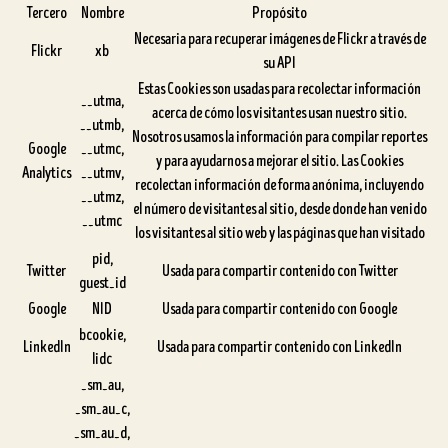
Tercero
Nombre
Propósito
Necesaria para recuperar imágenes de Flickr a través de
Flickr
xb
su API
Estas Cookies son usadas para recolectar información
__utma,
acerca de cómo los visitantes usan nuestro sitio.
__utmb,
Nosotros usamos la información para compilar reportes
Google
__utmc,
y para ayudarnos a mejorar el sitio. Las Cookies
Analytics
__utmv,
recolectan información de forma anónima, incluyendo
__utmz,
el número de visitantes al sitio, desde donde han venido
__utmc
los visitantes al sitio web y las páginas que han visitado
pid,
Twitter
Usada para compartir contenido con Twitter
guest_id
Google
NID
Usada para compartir contenido con Google
bcookie,
LinkedIn
Usada para compartir contenido con LinkedIn
lidc
_sm_au,
_sm_au_c,
_sm_au_d,