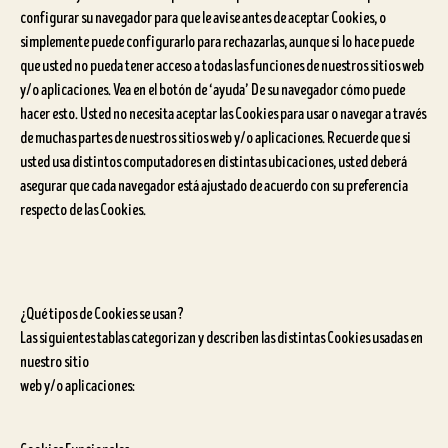
configurar su navegador para que le avise antes de aceptar Cookies, o
simplemente puede configurarlo para rechazarlas, aunque si lo hace puede
que usted no pueda tener acceso a todas las funciones de nuestros sitios web
y/o aplicaciones. Vea en el botón de ‘ayuda’ De su navegador cómo puede
hacer esto. Usted no necesita aceptar las Cookies para usar o navegar a través
de muchas partes de nuestros sitios web y/o aplicaciones. Recuerde que si
usted usa distintos computadores en distintas ubicaciones, usted deberá
asegurar que cada navegador está ajustado de acuerdo con su preferencia
respecto de las Cookies.
¿Qué tipos de Cookies se usan?
Las siguientes tablas categorizan y describen las distintas Cookies usadas en
nuestro sitio
web y/o aplicaciones: