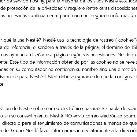
or de servicio hosting para la mayoría de los sitios Nestlé está lo
de protección de la privacidad y requiere (entre otras disposiciones
cas necesarias continuamente para mantener segura su información 
qué la usa Nestlé? Nestlé usa la tecnología de rastreo (“cookies”) 
de referencia, el sendero a través de la página, el dominio del I
 nos ayudan a diseñar esa página según sus necesidades. Nestlé ma
nte. Este tipo de información obtenida por las cookies no se revel
zadas en su computador no contienen su nombre sino una dirección I
isponible para Nestlé. Usted debe asegurarse de que la configurac
ce.
ición de Nestlé sobre correo electrónico basura? Se habla de spa
o sin su consentimiento. Nestlé NO envía correo electrónico spam.
o directo o para el seguimiento de comunicaciones a menos de que
del Grupo Nestlé favor informarnos inmediatamente a la dirección 