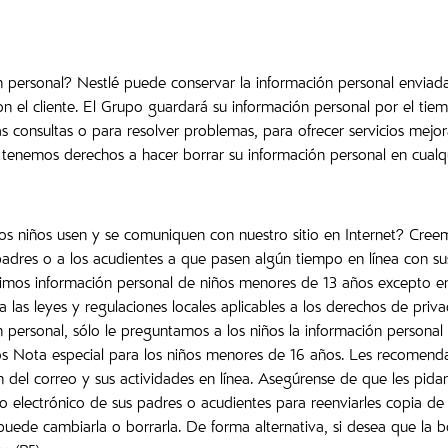
personal? Nestlé puede conservar la información personal enviada 
 el cliente. El Grupo guardará su información personal por el ti
 consultas o para resolver problemas, para ofrecer servicios mejo
e tenemos derechos a hacer borrar su información personal en cual
ue los niños usen y se comuniquen con nuestro sitio en Internet? C
 padres o a los acudientes a que pasen algún tiempo en línea con su
nimos información personal de niños menores de 13 años excepto en 
a las leyes y regulaciones locales aplicables a los derechos de priv
 personal, sólo le preguntamos a los niños la información personal 
niños Nota especial para los niños menores de 16 años. Les recome
n del correo y sus actividades en línea. Asegúrense de que les pida
eo electrónico de sus padres o acudientes para reenviarles copia d
y puede cambiarla o borrarla. De forma alternativa, si desea que la