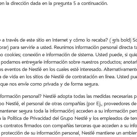
n la dirección dada en la pregunta 5 a continuación.
é a través de este sitio en Internet y cómo lo recaba? ( gris bold
rar) para servirle a usted. Reunimos información personal directa t
mo cookies; conexión e información de sistema. Usted puede, si quie
odamos entregarle información sobre nuestros productos; anotarlo
s eventos de Nestlé en los cuales esté interesado. Alternativament
 de vida en los sitios de Nestlé de contratación en línea. Usted p
l que nos envíe como privada y de forma segura.
formación personal? Nestlé adopta todas las medidas necesarias pa
o Nestlé, el personal de otras compañías (por Ej., proveedores de s
antener segura toda la información) acceden a su información pers
a la Política de Privacidad del Grupo Nestlé y los empleados de te
os contratos firmados con compañías terceras que acceden a su inf
 protección de su información personal, Nestlé mantiene un ambien