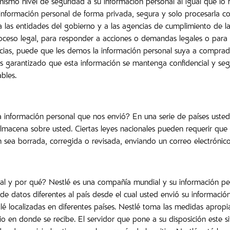
smo nivel de seguridad a su información personal al igual que lo h
información personal de forma privada, segura y solo procesarla con
as entidades del gobierno y a las agencias de cumplimiento de la le
ceso legal, para responder a acciones o demandas legales o para 
tancias, puede que les demos la información personal suya a compra
s garantizado que esta información se mantenga confidencial y segur
bles.
a información personal que nos envió? En una serie de países usted 
almacena sobre usted. Ciertas leyes nacionales pueden requerir q
sea borrada, corregida o revisada, enviando un correo electrónico
al y por qué? Nestlé es una compañía mundial y su información pers
 de datos diferentes al país desde el cual usted envió su informaci
lé localizadas en diferentes países. Nestlé toma las medidas aprop
tio en donde se recibe. El servidor que pone a su disposición este si