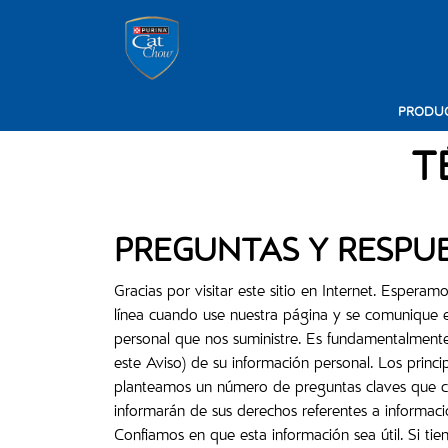
Pasar al contenido principal
Menú secundario Cat Chow
Menú principal Cat Chow
PRODU
T
PREGUNTAS Y RESPU
Gracias por visitar este sitio en Internet. Esper
línea cuando use nuestra página y se comunique 
personal que nos suministre. Es fundamentalmente
este Aviso) de su información personal. Los princ
planteamos un número de preguntas claves que co
informarán de sus derechos referentes a informac
Confiamos en que esta información sea útil. Si tie