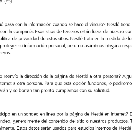
x. (P5)
ué pasa con la información cuando se hace el vínculo? Nestlé tiene v
con la compañía. Esos sitios de terceros están fuera de nuestro con
ítica de privacidad de estos sitios. Nestlé trata en la medida de lo 
roteger su información personal, pero no asumimos ninguna respons
ceros.
reenvío la dirección de la página de Nestlé a otra persona? Alguno
ternet a otra persona. Para que esta opción funciones, le pediremos
darán y se borran tan pronto cumplamos con su solicitud.
ticipo en un sondeo en línea por la página de Nestlé en Internet?
sondeo, generalmente del contenido del sitio o nuestros productos. 
nalmente. Estos datos serán usados para estudios internos de Nes