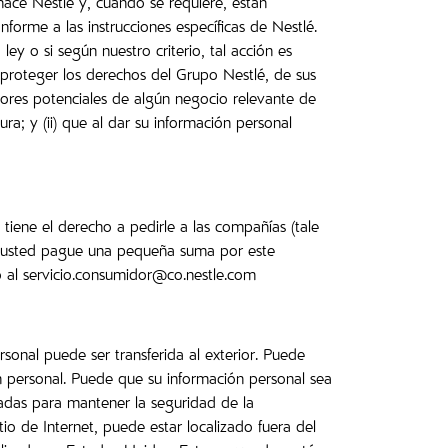
ace Nestlé y, cuando se requiere, están
forme a las instrucciones específicas de Nestlé.
y o si según nuestro criterio, tal acción es
proteger los derechos del Grupo Nestlé, de sus
dores potenciales de algún negocio relevante de
a; y (ii) que al dar su información personal
tiene el derecho a pedirle a las compañías (tale
ue usted pague una pequeña suma por este
 al servicio.consumidor@co.nestle.com
onal puede ser transferida al exterior. Puede
ón personal. Puede que su información personal sea
iadas para mantener la seguridad de la
tio de Internet, puede estar localizado fuera del